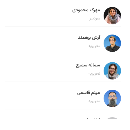
مهرک محمودی
سردبیر
آرش برهمند
تحریریه
سمانه سمیع
تحریریه
میثم قاسمی
تحریریه
لیلا حنارود
تحریریه