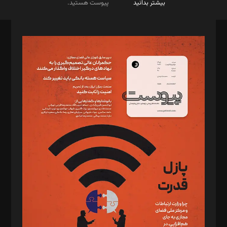
بیشتر بدانید
پیوست هستید.
صاحب امتیاز: موسسه پرسش (پویندگان راز ستاره شمال)
مدیر مسئول: محمدباقر اثنی‌عشری
سردبیر: مهرک محمودی
دبیر تحریریه: میثم قاسمی
د‌بیر ناداستان: سمانه سمیع
د‌بیر خدمت و تجارت: ابوالفضل رجبی
د‌بیر حقوق فناوری: حسام‌الدین ایپکچی
د‌بیر پیوست جهان: مینا پاکدل
د‌بیر تحریریه آنلاین: بابک نقاش
تحریریه‌: مجتبی محمود‌ی، آرش برهمند، یسنا امان‌پور، سروش کرمیان،
مصطفی مسجدی آرانی، ابوالفضل رجبی، زهرا فکرانه، فائزه فتحی
رستمی،مصطفی باستان
ویرایش: نگار استاد‌‌آقا
طراح یونیفرم: مجید توکلی
فیلمبرداری و عکاسی: امیر شفیعی، مانی لطفی زاده