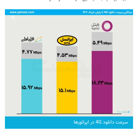
سرعت دانلود 4G در اپراتورها