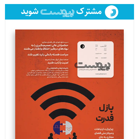
فائزه فتحی رستمی
تحریریه
سروش کرمیان
تحریریه
مینا پاکدل
تحریریه
یسنا امان‌پور
تحریریه
ملینا جعفری