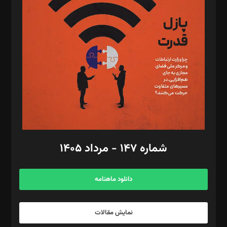
تحریریه‌: مجتبی محمود‌ی، آرش برهمند، یسنا امان‌پور، سروش کرمیان،
مصطفی مسجدی آرانی، ابوالفضل رجبی، زهرا فکرانه، فائزه فتحی
رستمی،مصطفی باستان
ویرایش: نگار استاد‌‌آقا
طراح یونیفرم: مجید توکلی
فیلمبرداری و عکاسی: امیر شفیعی، مانی لطفی زاده
گرافیک و صفحه‌آرایی: سید‌سبحان‌علی ثابت
مد‌یر توسعه تجاری: کامبیز برید‌
امور مالی: شاپور رهبری، محمد‌ کاظمی‌نیا
امور اد‌اری: راضیه محمود‌ی
شماره ۱۴۷ - مرداد ۱۴۰۵
مرکز تماس: ۰۲۱۴۲۸۲۴۰۰۰
آگهی و مشترکین: ۰۹۱۹۹۹۹۰۴۵۴
دانلود ماهنامه
نمایش مقالات