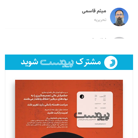
میثم قاسمی
تحریریه
لیلا حنارود
تحریریه
فائزه فتحی رستمی
تحریریه
سروش کرمیان
تحریریه
مینا پاکدل
تحریریه