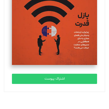
یسنا امان‌پور
تحریریه
ملینا جعفری
تحریریه
مصطفی مسجدی آرانی
تحریریه
اشتراک پیوست
بابک نقاش
تحریریه