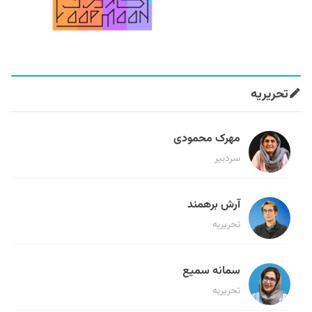
تحریریه
مهرک محمودی
سردبیر
آرش برهمند
تحریریه
سمانه سمیع
تحریریه