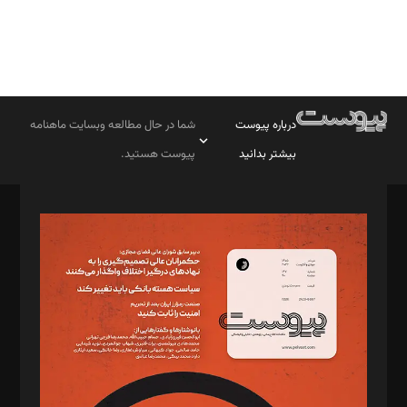
درباره پیوست
شما در حال مطالعه وبسایت ماهنامه
بیشتر بدانید
پیوست هستید.
صاحب امتیاز: موسسه پرسش (پویندگان راز ستاره شمال)
مدیر مسئول: محمدباقر اثنی‌عشری
سردبیر: مهرک محمودی
دبیر تحریریه: میثم قاسمی
د‌بیر ناداستان: سمانه سمیع
د‌بیر خدمت و تجارت: ابوالفضل رجبی
د‌بیر حقوق فناوری: حسام‌الدین ایپکچی
د‌بیر پیوست جهان: مینا پاکدل
د‌بیر تحریریه آنلاین: بابک نقاش