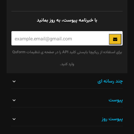
با خبرنامه پیوست، به روز بمانید
برای استفاده از ریکپچا بایستی کلید API را در صفحه ی تنظیمات Quform
وارد کنید.
این
چند رسانه ای
قسمت
پیوست
نباید
خالی
پیوست روز
رها