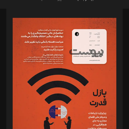
صاحب امتیاز: موسسه پرسش (پویندگان راز ستاره شمال)
مدیر مسئول: محمدباقر اثنی‌عشری
سردبیر: مهرک محمودی
دبیر تحریریه: میثم قاسمی
د‌بیر ناداستان: سمانه سمیع
د‌بیر خدمت و تجارت: ابوالفضل رجبی
د‌بیر حقوق فناوری: حسام‌الدین ایپکچی
د‌بیر پیوست جهان: مینا پاکدل
د‌بیر تحریریه آنلاین: بابک نقاش
تحریریه‌: مجتبی محمود‌ی، آرش برهمند، یسنا امان‌پور، سروش کرمیان،
مصطفی مسجدی آرانی، ابوالفضل رجبی، زهرا فکرانه، فائزه فتحی
رستمی،مصطفی باستان
ویرایش: نگار استاد‌‌آقا
طراح یونیفرم: مجید توکلی
فیلمبرداری و عکاسی: امیر شفیعی، مانی لطفی زاده