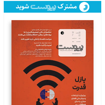
فائزه فتحی رستمی
تحریریه
سروش کرمیان
تحریریه
مینا پاکدل
تحریریه
یسنا امان‌پور
تحریریه
ملینا جعفری