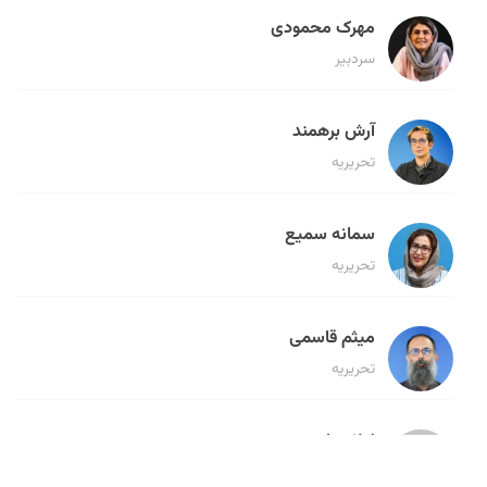
مهرک محمودی
سردبیر
آرش برهمند
تحریریه
سمانه سمیع
تحریریه
میثم قاسمی
تحریریه
لیلا حنارود
تحریریه