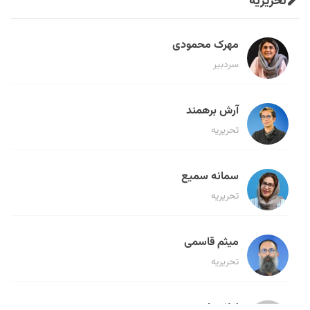
تحریریه
مهرک محمودی
سردبیر
آرش برهمند
تحریریه
سمانه سمیع
تحریریه
میثم قاسمی
تحریریه
لیلا حنارود