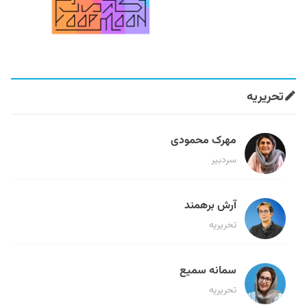
تحریریه
مهرک محمودی
سردبیر
آرش برهمند
تحریریه
سمانه سمیع
تحریریه