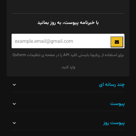
با خبرنامه پیوست، به روز بمانید
برای استفاده از ریکپچا بایستی کلید API را در صفحه ی تنظیمات Quform
وارد کنید.
این
چند رسانه ای
قسمت
پیوست
نباید
خالی
پیوست روز
رها