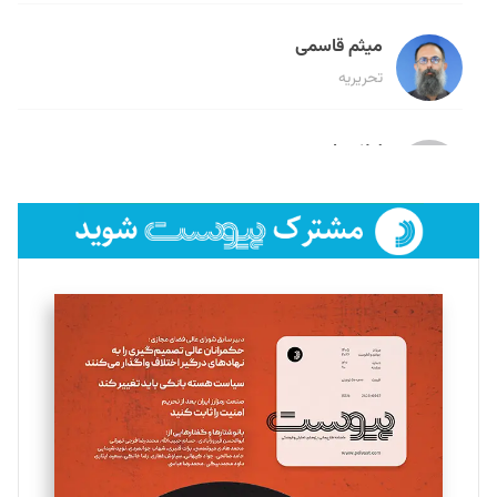
میثم قاسمی
تحریریه
لیلا حنارود
تحریریه
فائزه فتحی رستمی
تحریریه
سروش کرمیان
تحریریه
مینا پاکدل