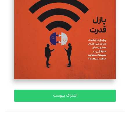
تحریریه
یسنا امان‌پور
تحریریه
ملینا جعفری
تحریریه
مصطفی مسجدی آرانی
تحریریه
اشتراک پیوست
بابک نقاش
تحریریه