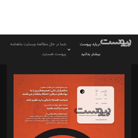
درباره پیوست
شما در حال مطالعه وبسایت ماهنامه
بیشتر بدانید
پیوست هستید.
صاحب امتیاز: موسسه پرسش (پویندگان راز ستاره شمال)
مدیر مسئول: محمدباقر اثنی‌عشری
سردبیر: مهرک محمودی
دبیر تحریریه: میثم قاسمی
د‌بیر ناداستان: سمانه سمیع
د‌بیر خدمت و تجارت: ابوالفضل رجبی
د‌بیر حقوق فناوری: حسام‌الدین ایپکچی
د‌بیر پیوست جهان: مینا پاکدل
د‌بیر تحریریه آنلاین: بابک نقاش