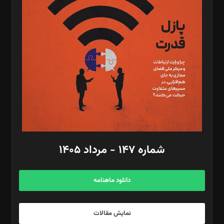
تحریریه‌: مجتبی محمود‌ی، آرش برهمند، یسنا امان‌پور، سروش کرمیان،
مصطفی مسجدی آرانی، ابوالفضل رجبی، زهرا فکرانه، فائزه فتحی
رستمی،مصطفی باستان
ویرایش: نگار استاد‌‌آقا
طراح یونیفرم: مجید توکلی
فیلمبرداری و عکاسی: امیر شفیعی، مانی لطفی زاده
گرافیک و صفحه‌آرایی: سید‌سبحان‌علی ثابت
مد‌یر توسعه تجاری: کامبیز برید‌
امور مالی: شاپور رهبری، محمد‌ کاظمی‌نیا
امور اد‌اری: راضیه محمود‌ی
شماره ۱۴۷ - مرداد ۱۴۰۵
مرکز تماس: ۰۲۱۴۲۸۲۴۰۰۰
آگهی و مشترکین: ۰۹۱۹۹۹۹۰۴۵۴
دانلود ماهنامه
نمایش مقالات