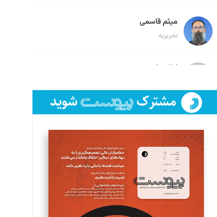
میثم قاسمی
تحریریه
لیلا حنارود
تحریریه
فائزه فتحی رستمی
تحریریه
سروش کرمیان
تحریریه
مینا پاکدل