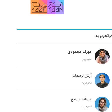
تحریریه
مهرک محمودی
سردبیر
آرش برهمند
تحریریه
سمانه سمیع
تحریریه