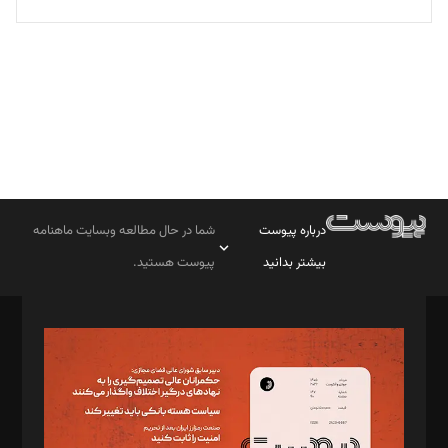
تحریریه
درباره پیوست
شما در حال مطالعه وبسایت ماهنامه
بیشتر بدانید
پیوست هستید.
صاحب امتیاز: موسسه پرسش (پویندگان راز ستاره شمال)
مدیر مسئول: محمدباقر اثنی‌عشری
سردبیر: مهرک محمودی
دبیر تحریریه: میثم قاسمی
د‌بیر ناداستان: سمانه سمیع