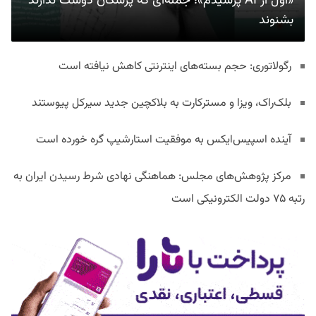
«اول از AI پرسیدم»؛ جمله‌ای که پزشکان دوست ندارند
بشنوند
رگولاتوری: حجم بسته‌های اینترنتی کاهش نیافته است
بلک‌راک، ویزا و مسترکارت به بلاکچین جدید سیرکل پیوستند
آینده اسپیس‌ایکس به موفقیت استارشیپ گره خورده است
مرکز پژوهش‌های مجلس: هماهنگی نهادی شرط رسیدن ایران به
رتبه ۷۵ دولت الکترونیکی است