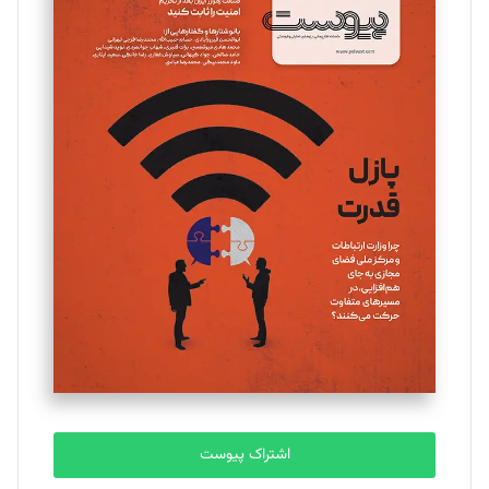
مینا پاکدل
تحریریه
یسنا امان‌پور
تحریریه
ملینا جعفری
تحریریه
مصطفی مسجدی آرانی
تحریریه
اشتراک پیوست
بابک نقاش