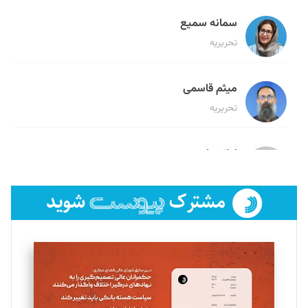
سمانه سمیع
تحریریه
میثم قاسمی
تحریریه
لیلا حنارود
تحریریه
فائزه فتحی رستمی
تحریریه
سروش کرمیان
تحریریه