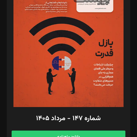
د‌بیر خدمت و تجارت: ابوالفضل رجبی
د‌بیر حقوق فناوری: حسام‌الدین ایپکچی
د‌بیر پیوست جهان: مینا پاکدل
د‌بیر تحریریه آنلاین: بابک نقاش
تحریریه‌: مجتبی محمود‌ی، آرش برهمند، یسنا امان‌پور، سروش کرمیان،
مصطفی مسجدی آرانی، ابوالفضل رجبی، زهرا فکرانه، فائزه فتحی
رستمی،مصطفی باستان
ویرایش: نگار استاد‌‌آقا
طراح یونیفرم: مجید توکلی
فیلمبرداری و عکاسی: امیر شفیعی، مانی لطفی زاده
گرافیک و صفحه‌آرایی: سید‌سبحان‌علی ثابت
مد‌یر توسعه تجاری: کامبیز برید‌
امور مالی: شاپور رهبری، محمد‌ کاظمی‌نیا
امور اد‌اری: راضیه محمود‌ی
شماره ۱۴۷ - مرداد ۱۴۰۵
مرکز تماس: ۰۲۱۴۲۸۲۴۰۰۰
آگهی و مشترکین: ۰۹۱۹۹۹۹۰۴۵۴
دانلود ماهنامه