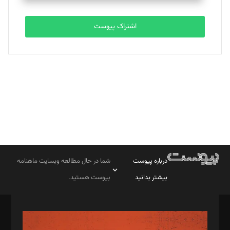
تحریریه
اشتراک پیوست
بابک نقاش
تحریریه
درباره پیوست
شما در حال مطالعه وبسایت ماهنامه
بیشتر بدانید
پیوست هستید.
صاحب امتیاز: موسسه پرسش (پویندگان راز ستاره شمال)
مدیر مسئول: محمدباقر اثنی‌عشری