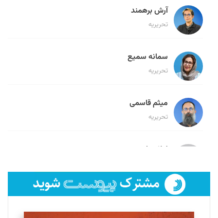
آرش برهمند
تحریریه
سمانه سمیع
تحریریه
میثم قاسمی
تحریریه
لیلا حنارود
تحریریه
فائزه فتحی رستمی
تحریریه