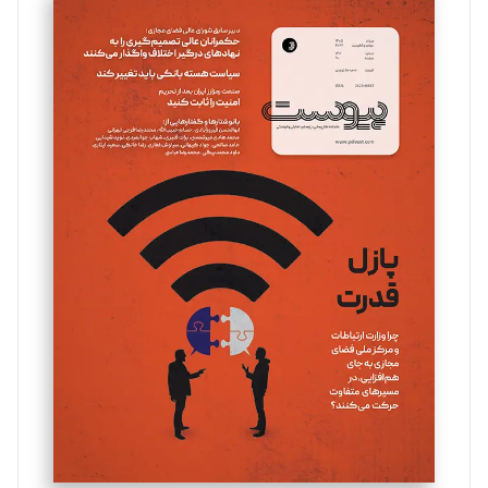
سروش کرمیان
تحریریه
مینا پاکدل
تحریریه
یسنا امان‌پور
تحریریه
ملینا جعفری
تحریریه
مصطفی مسجدی آرانی