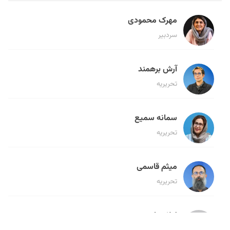
مهرک محمودی
سردبیر
آرش برهمند
تحریریه
سمانه سمیع
تحریریه
میثم قاسمی
تحریریه
لیلا حنارود