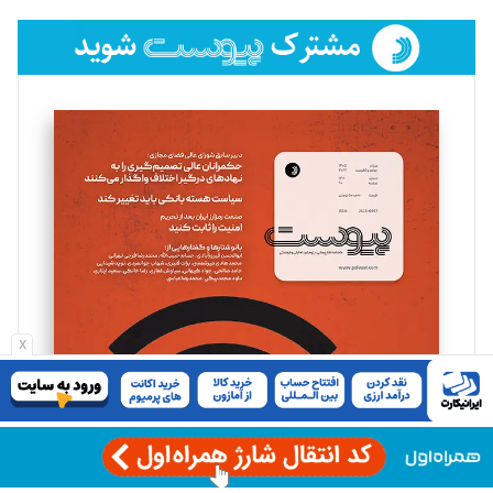
تحریریه
فائزه فتحی رستمی
تحریریه
سروش کرمیان
تحریریه
مینا پاکدل
تحریریه
x
یسنا امان‌پور
تحریریه
ملینا جعفری