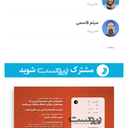
تحریریه
میثم قاسمی
تحریریه
لیلا حنارود
تحریریه
فائزه فتحی رستمی
تحریریه
سروش کرمیان
تحریریه