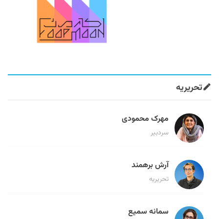
تحریریه
مهرک محمودی
سردبیر
آرش برهمند
تحریریه
سمانه سمیع