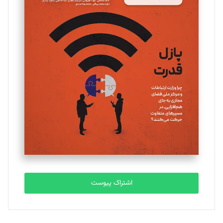
مینا پاکدل
تحریریه
یسنا امان‌پور
تحریریه
ملینا جعفری
تحریریه
مصطفی مسجدی آرانی
تحریریه
اشتراک پیوست
بابک نقاش
تحریریه