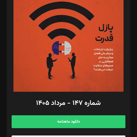
د‌بیر پیوست جهان: مینا پاکدل
د‌بیر تحریریه آنلاین: بابک نقاش
تحریریه‌: مجتبی محمود‌ی، آرش برهمند، یسنا امان‌پور، سروش کرمیان،
مصطفی مسجدی آرانی، ابوالفضل رجبی، زهرا فکرانه، فائزه فتحی
رستمی،مصطفی باستان
ویرایش: نگار استاد‌‌آقا
طراح یونیفرم: مجید توکلی
فیلمبرداری و عکاسی: امیر شفیعی، مانی لطفی زاده
گرافیک و صفحه‌آرایی: سید‌سبحان‌علی ثابت
مد‌یر توسعه تجاری: کامبیز برید‌
امور مالی: شاپور رهبری، محمد‌ کاظمی‌نیا
امور اد‌اری: راضیه محمود‌ی
شماره ۱۴۷ - مرداد ۱۴۰۵
مرکز تماس: ۰۲۱۴۲۸۲۴۰۰۰
آگهی و مشترکین: ۰۹۱۹۹۹۹۰۴۵۴
دانلود ماهنامه