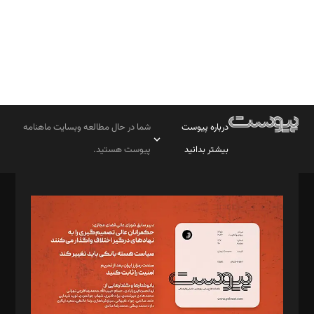
درباره پیوست
شما در حال مطالعه وبسایت ماهنامه
بیشتر بدانید
پیوست هستید.
صاحب امتیاز: موسسه پرسش (پویندگان راز ستاره شمال)
مدیر مسئول: محمدباقر اثنی‌عشری
سردبیر: مهرک محمودی
دبیر تحریریه: میثم قاسمی
د‌بیر ناداستان: سمانه سمیع
د‌بیر خدمت و تجارت: ابوالفضل رجبی
د‌بیر حقوق فناوری: حسام‌الدین ایپکچی