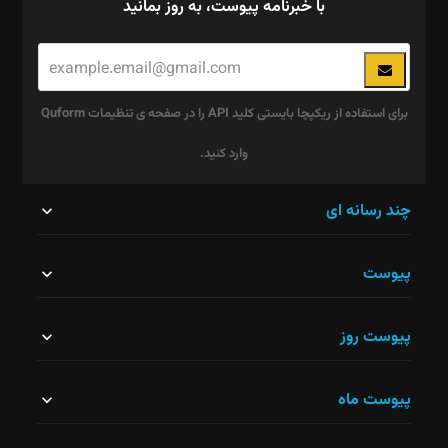
با خبرنامه پیوست، به روز بمانید
برای استفاده از ریکپچا بایستی کلید API را در صفحه ی تنظیمات Quform
وارد کنید.
این
چند رسانه ای
قسمت
پیوست
نباید
خالی
پیوست روز
رها
شود.
پیوست ماه