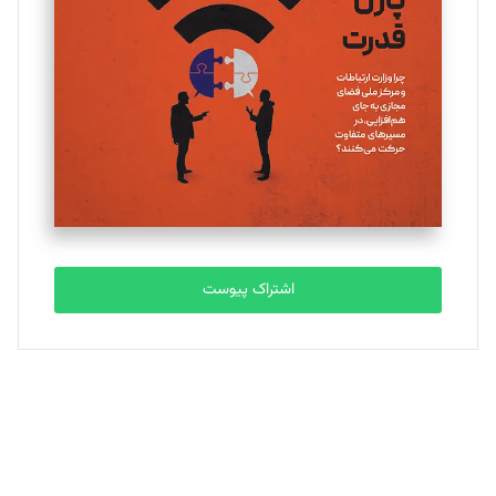
یسنا امان‌پور
تحریریه
ملینا جعفری
تحریریه
مصطفی مسجدی آرانی
تحریریه
اشتراک پیوست
بابک نقاش
تحریریه