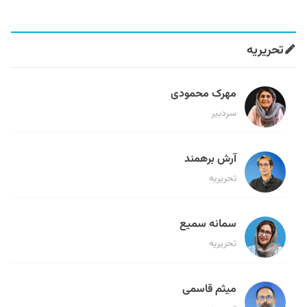
تحریریه
مهرک محمودی
سردبیر
آرش برهمند
تحریریه
سمانه سمیع
تحریریه
میثم قاسمی