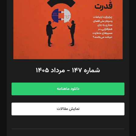
رستمی،مصطفی باستان
ویرایش: نگار استاد‌‌آقا
طراح یونیفرم: مجید توکلی
فیلمبرداری و عکاسی: امیر شفیعی، مانی لطفی زاده
گرافیک و صفحه‌آرایی: سید‌سبحان‌علی ثابت
مد‌یر توسعه تجاری: کامبیز برید‌
امور مالی: شاپور رهبری، محمد‌ کاظمی‌نیا
امور اد‌اری: راضیه محمود‌ی
شماره ۱۴۷ - مرداد ۱۴۰۵
مرکز تماس: ۰۲۱۴۲۸۲۴۰۰۰
آگهی و مشترکین: ۰۹۱۹۹۹۹۰۴۵۴
دانلود ماهنامه
نمایش مقالات