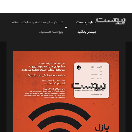
درباره پیوست
شما در حال مطالعه وبسایت ماهنامه
بیشتر بدانید
پیوست هستید.
صاحب امتیاز: موسسه پرسش (پویندگان راز ستاره شمال)
مدیر مسئول: محمدباقر اثنی‌عشری
سردبیر: مهرک محمودی
دبیر تحریریه: میثم قاسمی
د‌بیر ناداستان: سمانه سمیع
د‌بیر خدمت و تجارت: ابوالفضل رجبی
د‌بیر حقوق فناوری: حسام‌الدین ایپکچی
د‌بیر پیوست جهان: مینا پاکدل
د‌بیر تحریریه آنلاین: بابک نقاش
تحریریه‌: مجتبی محمود‌ی، آرش برهمند، یسنا امان‌پور، سروش کرمیان،
مصطفی مسجدی آرانی، ابوالفضل رجبی، زهرا فکرانه، فائزه فتحی