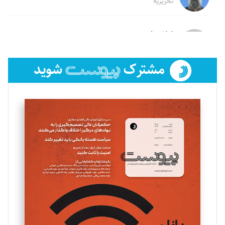
تحریریه
لیلا حنارود
تحریریه
فائزه فتحی رستمی
تحریریه
سروش کرمیان
تحریریه
مینا پاکدل
تحریریه