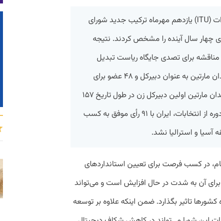
کشورهای عضو اتحادیه بین‌المللی مخابرات (ITU) یازدهم مهرماه ترکیب جدید شورای
ی چهار سال آینده را مشخص کردند. نتیجه
ل مناقشه برای تصدی جایگاه ریاست تبدیل
شده بود، سرانجام با انتخاب دورین بوگدان مارتین به عنوان دبیرکل و ۴۸ عضو برای
پنج منطقه جغرافیایی مشخص شد. بوگدان مارتین اولین دبیرکل زن در طول تاریخ ۱۵۷
ساله فعالیت این اتحادیه است. در این دوره از انتخابات، ایران با ۹۱ رأی موفق به کسب
کام، در کسب فرصت برای تعیین استانداردهای
 برای آن به شدت در حال افزایش است و می‌تواند
کشورها تاثیر بگذارد. ضمن اینکه علاوه بر توسعه
مات این شورا می‌تواند در کاهش شکاف دیجیتال