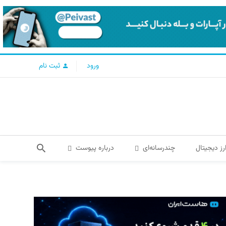
ورود
ثبت نام
رز دیجیتال
چندرسانه‌ای
درباره پیوست