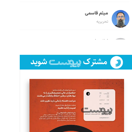
میثم قاسمی
تحریریه
لیلا حنارود
تحریریه
فائزه فتحی رستمی
تحریریه
سروش کرمیان
تحریریه
مینا پاکدل