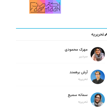
تحریریه
مهرک محمودی
سردبیر
آرش برهمند
تحریریه
سمانه سمیع
تحریریه