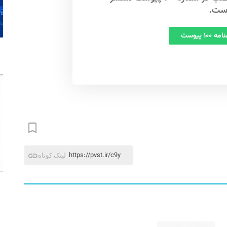
ست.
 ۱۰۰ پیوست
https://pvst.ir/c9y
لینک کوتاه