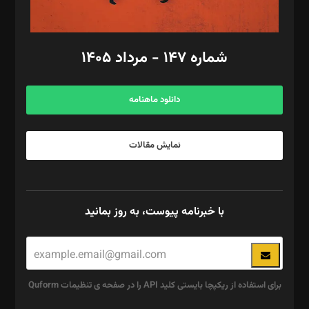
مد‌یر توسعه تجاری: کامبیز برید‌
امور مالی: شاپور رهبری، محمد‌ کاظمی‌نیا
امور اد‌اری: راضیه محمود‌ی
شماره ۱۴۷ - مرداد ۱۴۰۵
مرکز تماس: ۰۲۱۴۲۸۲۴۰۰۰
آگهی و مشترکین: ۰۹۱۹۹۹۹۰۴۵۴
دانلود ماهنامه
نمایش مقالات
با خبرنامه پیوست، به روز بمانید
برای استفاده از ریکپچا بایستی کلید API را در صفحه ی تنظیمات Quform