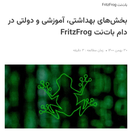
بات‌نت FritzFrog
بخش‌های بهداشتی، آموزشی و دولتی در
دام بات‌نت FritzFrog
۳۰ بهمن ۱۴۰۰
زمان مطالعه : ۳ دقیقه
S