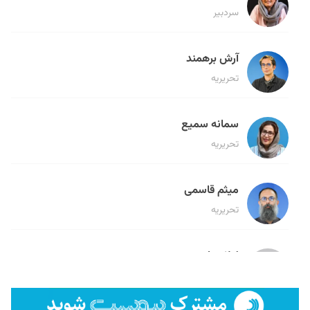
سردبیر
آرش برهمند
تحریریه
سمانه سمیع
تحریریه
میثم قاسمی
تحریریه
لیلا حنارود
تحریریه