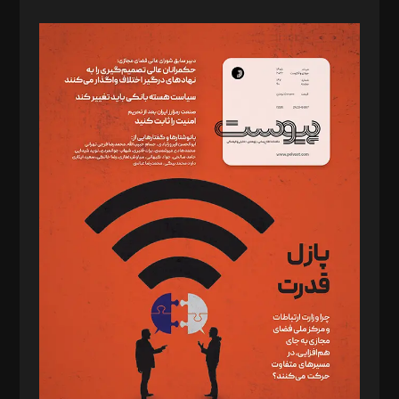
صاحب امتیاز: موسسه پرسش (پویندگان راز ستاره شمال)
مدیر مسئول: محمدباقر اثنی‌عشری
سردبیر: مهرک محمودی
دبیر تحریریه: میثم قاسمی
د‌بیر ناداستان: سمانه سمیع
د‌بیر خدمت و تجارت: ابوالفضل رجبی
د‌بیر حقوق فناوری: حسام‌الدین ایپکچی
د‌بیر پیوست جهان: مینا پاکدل
د‌بیر تحریریه آنلاین: بابک نقاش
تحریریه‌: مجتبی محمود‌ی، آرش برهمند، یسنا امان‌پور، سروش کرمیان،
مصطفی مسجدی آرانی، ابوالفضل رجبی، زهرا فکرانه، فائزه فتحی
رستمی،مصطفی باستان
ویرایش: نگار استاد‌‌آقا
طراح یونیفرم: مجید توکلی
فیلمبرداری و عکاسی: امیر شفیعی، مانی لطفی زاده
گرافیک و صفحه‌آرایی: سید‌سبحان‌علی ثابت