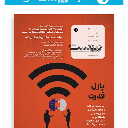
فائزه فتحی رستمی
تحریریه
سروش کرمیان
تحریریه
مینا پاکدل
تحریریه
یسنا امان‌پور
تحریریه
ملینا جعفری
تحریریه