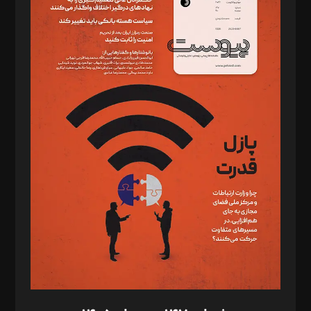
دبیر تحریریه: میثم قاسمی
د‌بیر ناداستان: سمانه سمیع
د‌بیر خدمت و تجارت: ابوالفضل رجبی
د‌بیر حقوق فناوری: حسام‌الدین ایپکچی
د‌بیر پیوست جهان: مینا پاکدل
د‌بیر تحریریه آنلاین: بابک نقاش
تحریریه‌: مجتبی محمود‌ی، آرش برهمند، یسنا امان‌پور، سروش کرمیان،
مصطفی مسجدی آرانی، ابوالفضل رجبی، زهرا فکرانه، فائزه فتحی
رستمی،مصطفی باستان
ویرایش: نگار استاد‌‌آقا
طراح یونیفرم: مجید توکلی
فیلمبرداری و عکاسی: امیر شفیعی، مانی لطفی زاده
گرافیک و صفحه‌آرایی: سید‌سبحان‌علی ثابت
مد‌یر توسعه تجاری: کامبیز برید‌
امور مالی: شاپور رهبری، محمد‌ کاظمی‌نیا
امور اد‌اری: راضیه محمود‌ی