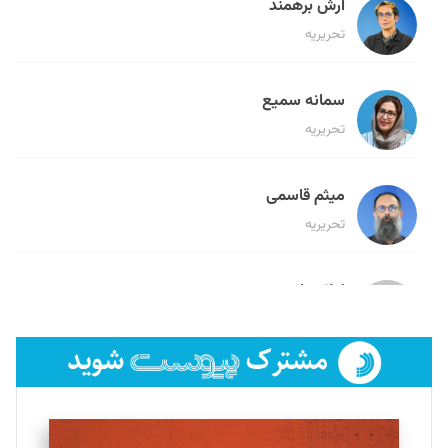
آرش برهمند
تحریریه
سمانه سمیع
تحریریه
میثم قاسمی
تحریریه
لیلا حنارود
تحریریه
فائزه فتحی رستمی
تحریریه