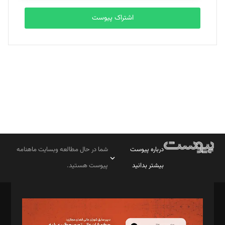
اشتراک پیوست
بابک نقاش
تحریریه
درباره پیوست
شما در حال مطالعه وبسایت ماهنامه
بیشتر بدانید
پیوست هستید.
صاحب امتیاز: موسسه پرسش (پویندگان راز ستاره شمال)
مدیر مسئول: محمدباقر اثنی‌عشری
سردبیر: مهرک محمودی