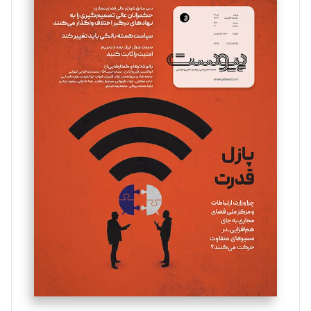
سروش کرمیان
تحریریه
مینا پاکدل
تحریریه
یسنا امان‌پور
تحریریه
ملینا جعفری
تحریریه
مصطفی مسجدی آرانی
تحریریه