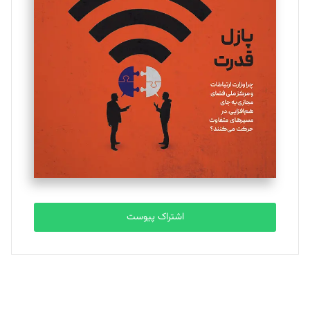
یسنا امان‌پور
تحریریه
ملینا جعفری
تحریریه
مصطفی مسجدی آرانی
تحریریه
اشتراک پیوست
بابک نقاش
تحریریه