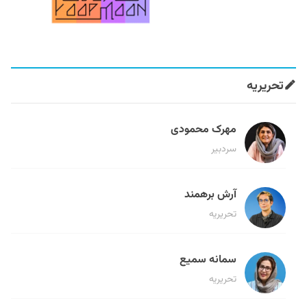
تحریریه
مهرک محمودی
سردبیر
آرش برهمند
تحریریه
سمانه سمیع
تحریریه