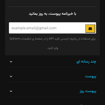
با خبرنامه پیوست، به روز بمانید
برای استفاده از ریکپچا بایستی کلید API را در صفحه ی تنظیمات Quform
وارد کنید.
این
چند رسانه ای
قسمت
پیوست
نباید
خالی
پیوست روز
رها
شود.