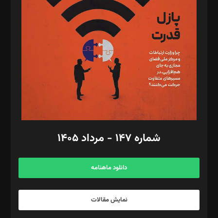
تحریریه‌: مجتبی محمود‌ی، آرش برهمند، یسنا امان‌پور، سروش کرمیان،
مصطفی مسجدی آرانی، ابوالفضل رجبی، زهرا فکرانه، فائزه فتحی
رستمی،مصطفی باستان
ویرایش: نگار استاد‌‌آقا
طراح یونیفرم: مجید توکلی
فیلمبرداری و عکاسی: امیر شفیعی، مانی لطفی زاده
گرافیک و صفحه‌آرایی: سید‌سبحان‌علی ثابت
مد‌یر توسعه تجاری: کامبیز برید‌
امور مالی: شاپور رهبری، محمد‌ کاظمی‌نیا
امور اد‌اری: راضیه محمود‌ی
شماره ۱۴۷ - مرداد ۱۴۰۵
مرکز تماس: ۰۲۱۴۲۸۲۴۰۰۰
آگهی و مشترکین: ۰۹۱۹۹۹۹۰۴۵۴
دانلود ماهنامه
نمایش مقالات