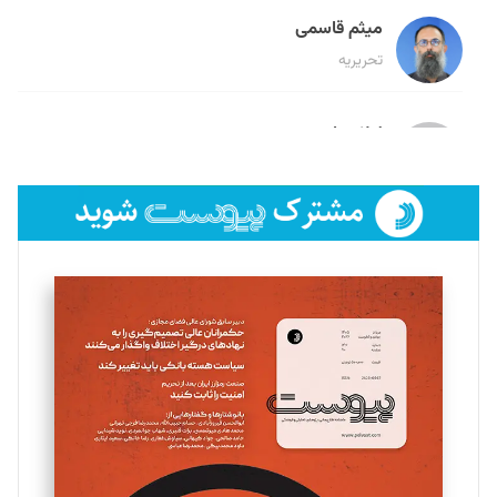
میثم قاسمی
تحریریه
لیلا حنارود
تحریریه
فائزه فتحی رستمی
تحریریه
سروش کرمیان
تحریریه
مینا پاکدل
تحریریه