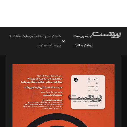
درباره پیوست
شما در حال مطالعه وبسایت ماهنامه
بیشتر بدانید
پیوست هستید.
صاحب امتیاز: موسسه پرسش (پویندگان راز ستاره شمال)
مدیر مسئول: محمدباقر اثنی‌عشری
سردبیر: مهرک محمودی
دبیر تحریریه: میثم قاسمی
د‌بیر ناداستان: سمانه سمیع
د‌بیر خدمت و تجارت: ابوالفضل رجبی
د‌بیر حقوق فناوری: حسام‌الدین ایپکچی
د‌بیر پیوست جهان: مینا پاکدل
د‌بیر تحریریه آنلاین: بابک نقاش