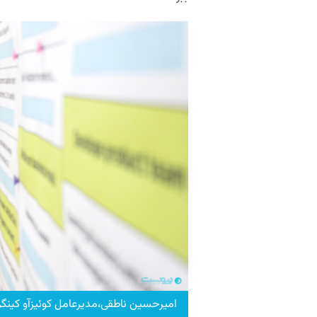
امیرحسین ناطقی،مدیرعامل کوئیزآو کینگز