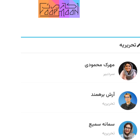
تحریریه
مهرک محمودی
سردبیر
آرش برهمند
تحریریه
سمانه سمیع
تحریریه