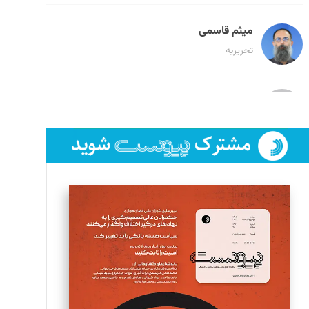
میثم قاسمی
تحریریه
لیلا حنارود
تحریریه
فائزه فتحی رستمی
تحریریه
سروش کرمیان
تحریریه
مینا پاکدل