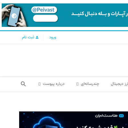
ورود
ثبت نام
رز دیجیتال
چندرسانه‌ای
درباره پیوست