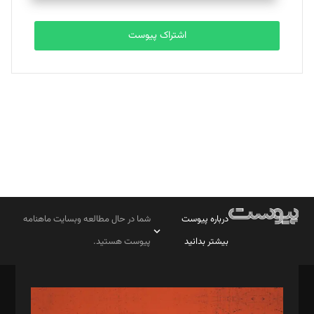
تحریریه
اشتراک پیوست
بابک نقاش
تحریریه
درباره پیوست
شما در حال مطالعه وبسایت ماهنامه
بیشتر بدانید
پیوست هستید.
صاحب امتیاز: موسسه پرسش (پویندگان راز ستاره شمال)
مدیر مسئول: محمدباقر اثنی‌عشری
سردبیر: مهرک محمودی