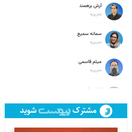
آرش برهمند
تحریریه
سمانه سمیع
تحریریه
میثم قاسمی
تحریریه
لیلا حنارود
تحریریه
فائزه فتحی رستمی
تحریریه