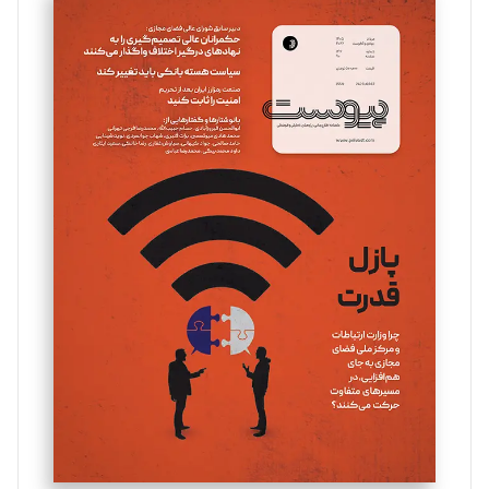
سروش کرمیان
تحریریه
مینا پاکدل
تحریریه
یسنا امان‌پور
تحریریه
ملینا جعفری
تحریریه
مصطفی مسجدی آرانی