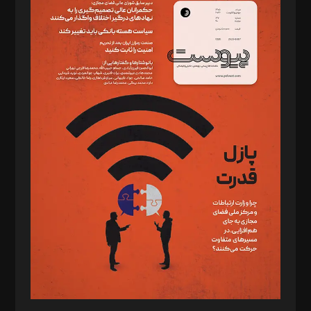
دبیر تحریریه: میثم قاسمی
د‌بیر ناداستان: سمانه سمیع
د‌بیر خدمت و تجارت: ابوالفضل رجبی
د‌بیر حقوق فناوری: حسام‌الدین ایپکچی
د‌بیر پیوست جهان: مینا پاکدل
د‌بیر تحریریه آنلاین: بابک نقاش
تحریریه‌: مجتبی محمود‌ی، آرش برهمند، یسنا امان‌پور، سروش کرمیان،
مصطفی مسجدی آرانی، ابوالفضل رجبی، زهرا فکرانه، فائزه فتحی
رستمی،مصطفی باستان
ویرایش: نگار استاد‌‌آقا
طراح یونیفرم: مجید توکلی
فیلمبرداری و عکاسی: امیر شفیعی، مانی لطفی زاده
گرافیک و صفحه‌آرایی: سید‌سبحان‌علی ثابت
مد‌یر توسعه تجاری: کامبیز برید‌
امور مالی: شاپور رهبری، محمد‌ کاظمی‌نیا
امور اد‌اری: راضیه محمود‌ی