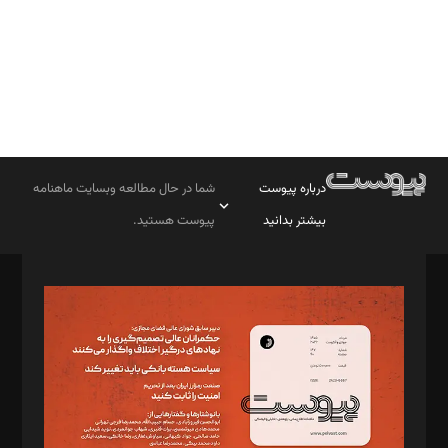
درباره پیوست
شما در حال مطالعه وبسایت ماهنامه
بیشتر بدانید
پیوست هستید.
صاحب امتیاز: موسسه پرسش (پویندگان راز ستاره شمال)
مدیر مسئول: محمدباقر اثنی‌عشری
سردبیر: مهرک محمودی
دبیر تحریریه: میثم قاسمی
د‌بیر ناداستان: سمانه سمیع
د‌بیر خدمت و تجارت: ابوالفضل رجبی
د‌بیر حقوق فناوری: حسام‌الدین ایپکچی