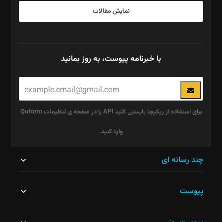
نمایش مقالات
با خبرنامه پیوست، به روز بمانید
برای استفاده از ریکپچا بایستی کلید API را در صفحه ی تنظیمات Quform
وارد کنید.
این
چند رسانه ای
قسمت
پیوست
نباید
خالی