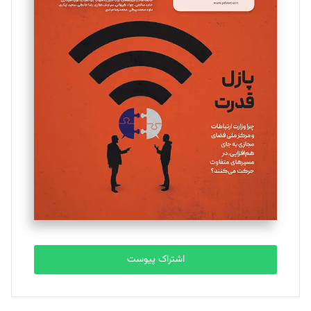
مینا پاکدل
تحریریه
یسنا امان‌پور
تحریریه
ملینا جعفری
تحریریه
مصطفی مسجدی آرانی
تحریریه
اشتراک پیوست
بابک نقاش
تحریریه