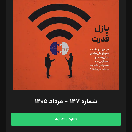
د‌بیر پیوست جهان: مینا پاکدل
د‌بیر تحریریه آنلاین: بابک نقاش
تحریریه‌: مجتبی محمود‌ی، آرش برهمند، یسنا امان‌پور، سروش کرمیان،
مصطفی مسجدی آرانی، ابوالفضل رجبی، زهرا فکرانه، فائزه فتحی
رستمی،مصطفی باستان
ویرایش: نگار استاد‌‌آقا
طراح یونیفرم: مجید توکلی
فیلمبرداری و عکاسی: امیر شفیعی، مانی لطفی زاده
گرافیک و صفحه‌آرایی: سید‌سبحان‌علی ثابت
مد‌یر توسعه تجاری: کامبیز برید‌
امور مالی: شاپور رهبری، محمد‌ کاظمی‌نیا
امور اد‌اری: راضیه محمود‌ی
شماره ۱۴۷ - مرداد ۱۴۰۵
مرکز تماس: ۰۲۱۴۲۸۲۴۰۰۰
آگهی و مشترکین: ۰۹۱۹۹۹۹۰۴۵۴
دانلود ماهنامه