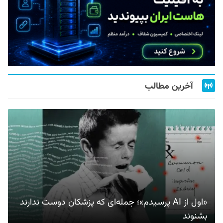
آخرین مطالب
«اول از AI پرسیدم»؛ جمله‌ای که پزشکان دوست ندارند
بشنوند