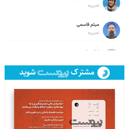
تحریریه
میثم قاسمی
تحریریه
لیلا حنارود
تحریریه
فائزه فتحی رستمی
تحریریه
سروش کرمیان
تحریریه