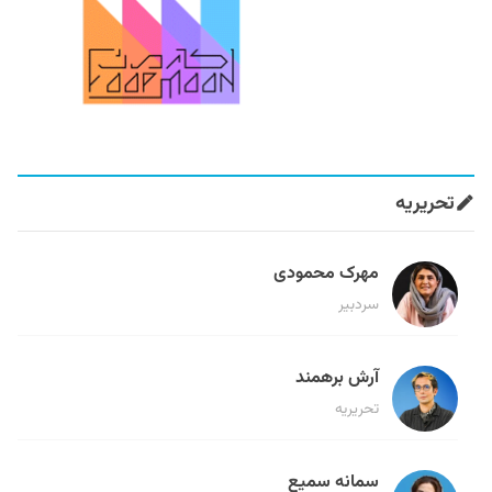
تحریریه
مهرک محمودی
سردبیر
آرش برهمند
تحریریه
سمانه سمیع