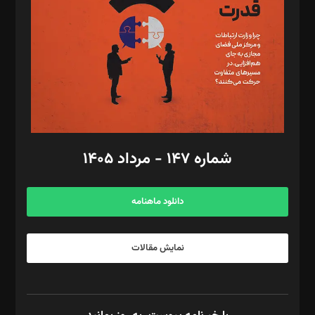
رستمی،مصطفی باستان
ویرایش: نگار استاد‌‌آقا
طراح یونیفرم: مجید توکلی
فیلمبرداری و عکاسی: امیر شفیعی، مانی لطفی زاده
گرافیک و صفحه‌آرایی: سید‌سبحان‌علی ثابت
مد‌یر توسعه تجاری: کامبیز برید‌
امور مالی: شاپور رهبری، محمد‌ کاظمی‌نیا
امور اد‌اری: راضیه محمود‌ی
شماره ۱۴۷ - مرداد ۱۴۰۵
مرکز تماس: ۰۲۱۴۲۸۲۴۰۰۰
آگهی و مشترکین: ۰۹۱۹۹۹۹۰۴۵۴
دانلود ماهنامه
نمایش مقالات