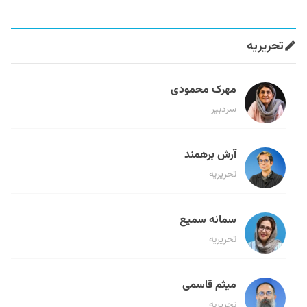
تحریریه
مهرک محمودی
سردبیر
آرش برهمند
تحریریه
سمانه سمیع
تحریریه
میثم قاسمی
تحریریه