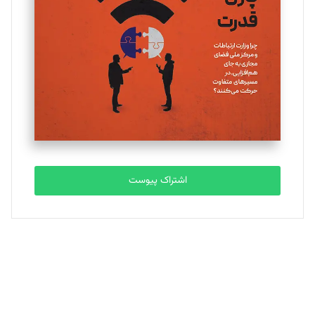
تحریریه
ملینا جعفری
تحریریه
مصطفی مسجدی آرانی
تحریریه
اشتراک پیوست
بابک نقاش
تحریریه