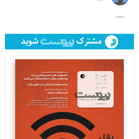
لیلا حنارود
تحریریه
فائزه فتحی رستمی
تحریریه
سروش کرمیان
تحریریه
مینا پاکدل
تحریریه
یسنا امان‌پور