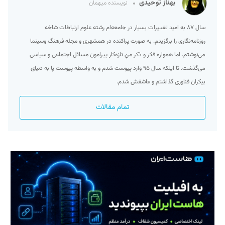
بهناز توحیدی
نویسنده میهمان
سال ۸۷ به امید تغییرات بسیار در جامعه‌ام رشته علوم ارتباطات شاخه
روزنامه‌نگاری را برگزیدم. به صورت پراکنده در همشهری و مجله فرهنگ وسینما
می‌نوشتم. اما همواره فکر و ذکر منِ تازه‌کار پیرامون مسائل اجتماعی و سیاسی
می‌گذشت. تا اینکه سال ۹۵ وارد پیوست شدم و به واسطه پیوست پا به دنیای
بیکران فناوری گذاشتم و عاشقش شدم.
تمام مقالات