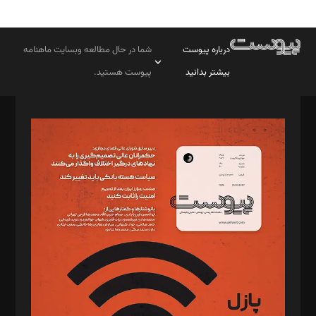
درباره پیوست
شما در حال مطالعه وبسایت ماهنامه
بیشتر بدانید
پیوست هستید.
صاحب امتیاز: موسسه پرسش (پویندگان راز ستاره شمال)
مدیر مسئول: محمدباقر اثنی‌عشری
سردبیر: مهرک محمودی
دبیر تحریریه: میثم قاسمی
د‌بیر ناداستان: سمانه سمیع
د‌بیر خدمت و تجارت: ابوالفضل رجبی
د‌بیر حقوق فناوری: حسام‌الدین ایپکچی
د‌بیر پیوست جهان: مینا پاکدل
د‌بیر تحریریه آنلاین: بابک نقاش
تحریریه‌: مجتبی محمود‌ی، آرش برهمند، یسنا امان‌پور، سروش کرمیان،
مصطفی مسجدی آرانی، ابوالفضل رجبی، زهرا فکرانه، فائزه فتحی