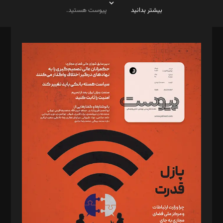
بیشتر بدانید
پیوست هستید.
صاحب امتیاز: موسسه پرسش (پویندگان راز ستاره شمال)
مدیر مسئول: محمدباقر اثنی‌عشری
سردبیر: مهرک محمودی
دبیر تحریریه: میثم قاسمی
د‌بیر ناداستان: سمانه سمیع
د‌بیر خدمت و تجارت: ابوالفضل رجبی
د‌بیر حقوق فناوری: حسام‌الدین ایپکچی
د‌بیر پیوست جهان: مینا پاکدل
د‌بیر تحریریه آنلاین: بابک نقاش
تحریریه‌: مجتبی محمود‌ی، آرش برهمند، یسنا امان‌پور، سروش کرمیان،
مصطفی مسجدی آرانی، ابوالفضل رجبی، زهرا فکرانه، فائزه فتحی
رستمی،مصطفی باستان
ویرایش: نگار استاد‌‌آقا
طراح یونیفرم: مجید توکلی