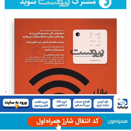
فائزه فتحی رستمی
تحریریه
سروش کرمیان
تحریریه
مینا پاکدل
تحریریه
x
یسنا امان‌پور
تحریریه
ملینا جعفری
تحریریه