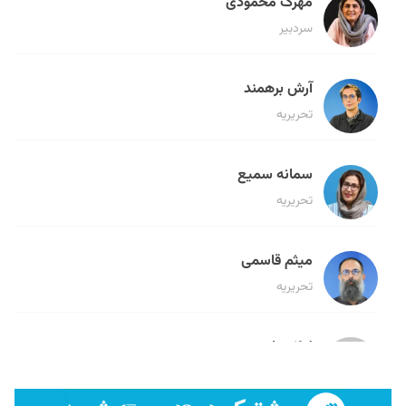
مهرک محمودی
سردبیر
آرش برهمند
تحریریه
سمانه سمیع
تحریریه
میثم قاسمی
تحریریه
لیلا حنارود
تحریریه