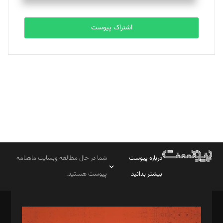
تحریریه
اشتراک پیوست
بابک نقاش
تحریریه
درباره پیوست
شما در حال مطالعه وبسایت ماهنامه
بیشتر بدانید
پیوست هستید.
صاحب امتیاز: موسسه پرسش (پویندگان راز ستاره شمال)
مدیر مسئول: محمدباقر اثنی‌عشری