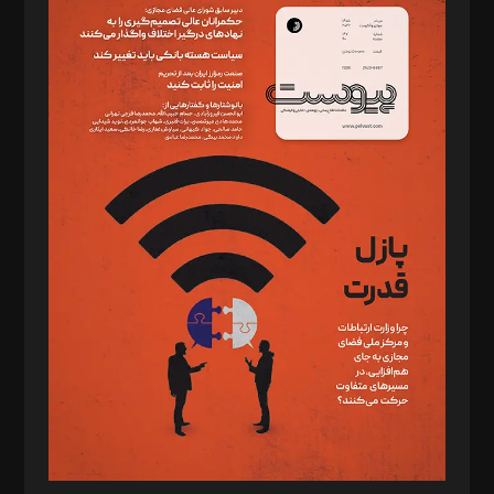
سردبیر: مهرک محمودی
دبیر تحریریه: میثم قاسمی
د‌بیر ناداستان: سمانه سمیع
د‌بیر خدمت و تجارت: ابوالفضل رجبی
د‌بیر حقوق فناوری: حسام‌الدین ایپکچی
د‌بیر پیوست جهان: مینا پاکدل
د‌بیر تحریریه آنلاین: بابک نقاش
تحریریه‌: مجتبی محمود‌ی، آرش برهمند، یسنا امان‌پور، سروش کرمیان،
مصطفی مسجدی آرانی، ابوالفضل رجبی، زهرا فکرانه، فائزه فتحی
رستمی،مصطفی باستان
ویرایش: نگار استاد‌‌آقا
طراح یونیفرم: مجید توکلی
فیلمبرداری و عکاسی: امیر شفیعی، مانی لطفی زاده
گرافیک و صفحه‌آرایی: سید‌سبحان‌علی ثابت
مد‌یر توسعه تجاری: کامبیز برید‌
امور مالی: شاپور رهبری، محمد‌ کاظمی‌نیا