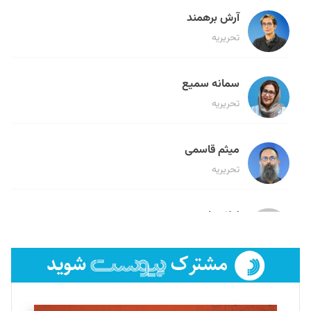
آرش برهمند
تحریریه
سمانه سمیع
تحریریه
میثم قاسمی
تحریریه
لیلا حنارود
تحریریه
فائزه فتحی رستمی
تحریریه