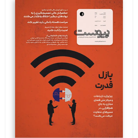
سروش کرمیان
تحریریه
مینا پاکدل
تحریریه
یسنا امان‌پور
تحریریه
ملینا جعفری
تحریریه
مصطفی مسجدی آرانی