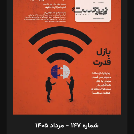
د‌بیر ناداستان: سمانه سمیع
د‌بیر خدمت و تجارت: ابوالفضل رجبی
د‌بیر حقوق فناوری: حسام‌الدین ایپکچی
د‌بیر پیوست جهان: مینا پاکدل
د‌بیر تحریریه آنلاین: بابک نقاش
تحریریه‌: مجتبی محمود‌ی، آرش برهمند، یسنا امان‌پور، سروش کرمیان،
مصطفی مسجدی آرانی، ابوالفضل رجبی، زهرا فکرانه، فائزه فتحی
رستمی،مصطفی باستان
ویرایش: نگار استاد‌‌آقا
طراح یونیفرم: مجید توکلی
فیلمبرداری و عکاسی: امیر شفیعی، مانی لطفی زاده
گرافیک و صفحه‌آرایی: سید‌سبحان‌علی ثابت
مد‌یر توسعه تجاری: کامبیز برید‌
امور مالی: شاپور رهبری، محمد‌ کاظمی‌نیا
امور اد‌اری: راضیه محمود‌ی
شماره ۱۴۷ - مرداد ۱۴۰۵
مرکز تماس: ۰۲۱۴۲۸۲۴۰۰۰