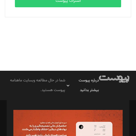
اشتراک پیوست
بابک نقاش
تحریریه
درباره پیوست
شما در حال مطالعه وبسایت ماهنامه
بیشتر بدانید
پیوست هستید.
صاحب امتیاز: موسسه پرسش (پویندگان راز ستاره شمال)
مدیر مسئول: محمدباقر اثنی‌عشری
سردبیر: مهرک محمودی
دبیر تحریریه: میثم قاسمی