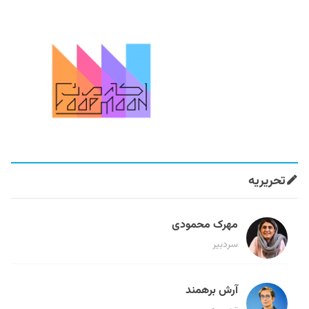
تحریریه
مهرک محمودی
سردبیر
آرش برهمند