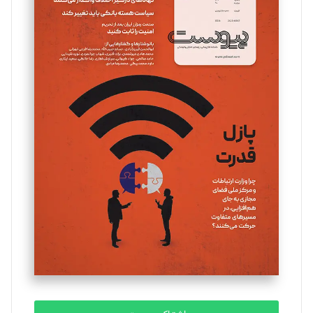
سروش کرمیان
تحریریه
مینا پاکدل
تحریریه
یسنا امان‌پور
تحریریه
ملینا جعفری
تحریریه
مصطفی مسجدی آرانی
تحریریه