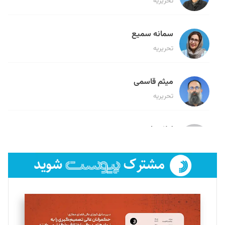
تحریریه
سمانه سمیع
تحریریه
میثم قاسمی
تحریریه
لیلا حنارود
تحریریه
فائزه فتحی رستمی
تحریریه