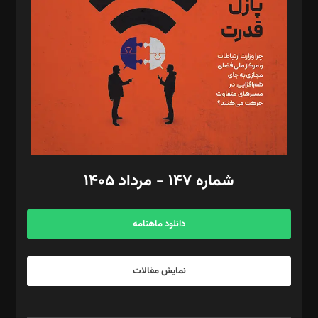
مصطفی مسجدی آرانی، ابوالفضل رجبی، زهرا فکرانه، فائزه فتحی
رستمی،مصطفی باستان
ویرایش: نگار استاد‌‌آقا
طراح یونیفرم: مجید توکلی
فیلمبرداری و عکاسی: امیر شفیعی، مانی لطفی زاده
گرافیک و صفحه‌آرایی: سید‌سبحان‌علی ثابت
مد‌یر توسعه تجاری: کامبیز برید‌
امور مالی: شاپور رهبری، محمد‌ کاظمی‌نیا
امور اد‌اری: راضیه محمود‌ی
شماره ۱۴۷ - مرداد ۱۴۰۵
مرکز تماس: ۰۲۱۴۲۸۲۴۰۰۰
آگهی و مشترکین: ۰۹۱۹۹۹۹۰۴۵۴
دانلود ماهنامه
نمایش مقالات