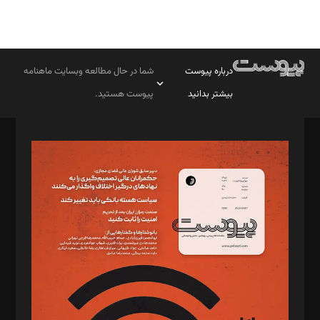
درباره پیوست
شما در حال مطالعه وبسایت ماهنامه
بیشتر بدانید
پیوست هستید.
صاحب امتیاز: موسسه پرسش (پویندگان راز ستاره شمال)
مدیر مسئول: محمدباقر اثنی‌عشری
سردبیر: مهرک محمودی
دبیر تحریریه: میثم قاسمی
د‌بیر ناداستان: سمانه سمیع
د‌بیر خدمت و تجارت: ابوالفضل رجبی
د‌بیر حقوق فناوری: حسام‌الدین ایپکچی
د‌بیر پیوست جهان: مینا پاکدل
د‌بیر تحریریه آنلاین: بابک نقاش
تحریریه‌: مجتبی محمود‌ی، آرش برهمند، یسنا امان‌پور، سروش کرمیان،