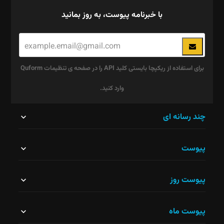
با خبرنامه پیوست، به روز بمانید
برای استفاده از ریکپچا بایستی کلید API را در صفحه ی تنظیمات Quform
وارد کنید.
این
چند رسانه ای
قسمت
پیوست
نباید
خالی
پیوست روز
رها
شود.
پیوست ماه