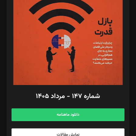
د‌بیر تحریریه آنلاین: بابک نقاش
تحریریه‌: مجتبی محمود‌ی، آرش برهمند، یسنا امان‌پور، سروش کرمیان،
مصطفی مسجدی آرانی، ابوالفضل رجبی، زهرا فکرانه، فائزه فتحی
رستمی،مصطفی باستان
ویرایش: نگار استاد‌‌آقا
طراح یونیفرم: مجید توکلی
فیلمبرداری و عکاسی: امیر شفیعی، مانی لطفی زاده
گرافیک و صفحه‌آرایی: سید‌سبحان‌علی ثابت
مد‌یر توسعه تجاری: کامبیز برید‌
امور مالی: شاپور رهبری، محمد‌ کاظمی‌نیا
امور اد‌اری: راضیه محمود‌ی
شماره ۱۴۷ - مرداد ۱۴۰۵
مرکز تماس: ۰۲۱۴۲۸۲۴۰۰۰
آگهی و مشترکین: ۰۹۱۹۹۹۹۰۴۵۴
دانلود ماهنامه
نمایش مقالات