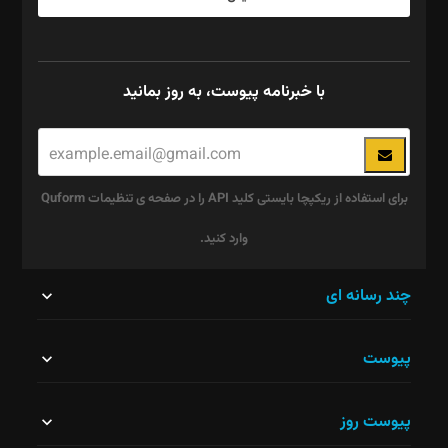
با خبرنامه پیوست، به روز بمانید
برای استفاده از ریکپچا بایستی کلید API را در صفحه ی تنظیمات Quform
وارد کنید.
این
چند رسانه ای
قسمت
پیوست
نباید
خالی
پیوست روز
رها