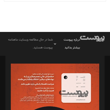
درباره پیوست
شما در حال مطالعه وبسایت ماهنامه
بیشتر بدانید
پیوست هستید.
صاحب امتیاز: موسسه پرسش (پویندگان راز ستاره شمال)
مدیر مسئول: محمدباقر اثنی‌عشری
سردبیر: مهرک محمودی
دبیر تحریریه: میثم قاسمی
د‌بیر ناداستان: سمانه سمیع
د‌بیر خدمت و تجارت: ابوالفضل رجبی
د‌بیر حقوق فناوری: حسام‌الدین ایپکچی
د‌بیر پیوست جهان: مینا پاکدل