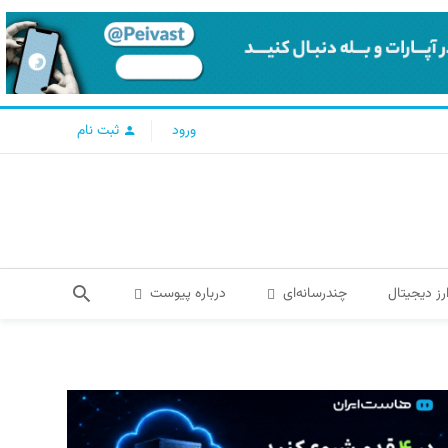
ورود
ثبت نام
رز دیجیتال
چندرسانه‌ای
درباره پیوست