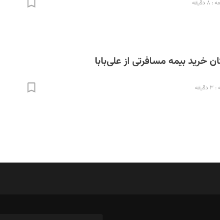
 دقیقه
 خرید بیمه مسافرتی از علی‌بابا
قیقه
د‌بیر ناداستان: سمانه سمیع
ویرا
د‌بیر خدمت و تجارت: ابوالفضل رجبی
طراح