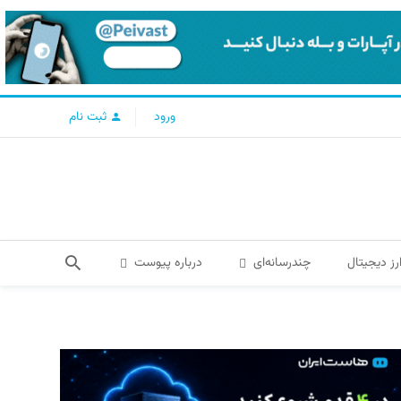
ورود
ثبت نام
رز دیجیتال
چندرسانه‌ای
درباره پیوست