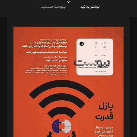
بیشتر بدانید
پیوست هستید.
صاحب امتیاز: موسسه پرسش (پویندگان راز ستاره شمال)
مدیر مسئول: محمدباقر اثنی‌عشری
سردبیر: مهرک محمودی
دبیر تحریریه: میثم قاسمی
د‌بیر ناداستان: سمانه سمیع
د‌بیر خدمت و تجارت: ابوالفضل رجبی
د‌بیر حقوق فناوری: حسام‌الدین ایپکچی
د‌بیر پیوست جهان: مینا پاکدل
د‌بیر تحریریه آنلاین: بابک نقاش
تحریریه‌: مجتبی محمود‌ی، آرش برهمند، یسنا امان‌پور، سروش کرمیان،
مصطفی مسجدی آرانی، ابوالفضل رجبی، زهرا فکرانه، فائزه فتحی
رستمی،مصطفی باستان
ویرایش: نگار استاد‌‌آقا
طراح یونیفرم: مجید توکلی