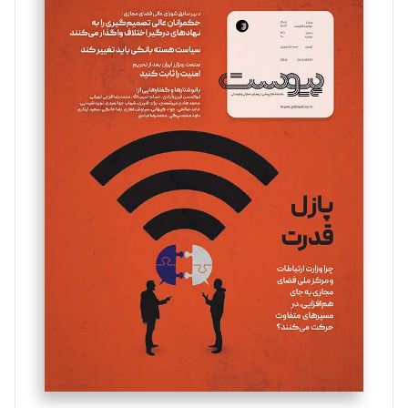
سروش کرمیان
تحریریه
مینا پاکدل
تحریریه
یسنا امان‌پور
تحریریه
ملینا جعفری
تحریریه
مصطفی مسجدی آرانی
تحریریه