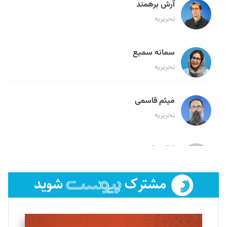
آرش برهمند
تحریریه
سمانه سمیع
تحریریه
میثم قاسمی
تحریریه
لیلا حنارود
تحریریه
فائزه فتحی رستمی
تحریریه