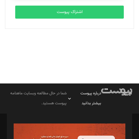
اشتراک پیوست
بابک نقاش
تحریریه
درباره پیوست
شما در حال مطالعه وبسایت ماهنامه
بیشتر بدانید
پیوست هستید.
صاحب امتیاز: موسسه پرسش (پویندگان راز ستاره شمال)
مدیر مسئول: محمدباقر اثنی‌عشری
سردبیر: مهرک محمودی