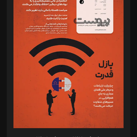
دبیر تحریریه: میثم قاسمی
د‌بیر ناداستان: سمانه سمیع
د‌بیر خدمت و تجارت: ابوالفضل رجبی
د‌بیر حقوق فناوری: حسام‌الدین ایپکچی
د‌بیر پیوست جهان: مینا پاکدل
د‌بیر تحریریه آنلاین: بابک نقاش
تحریریه‌: مجتبی محمود‌ی، آرش برهمند، یسنا امان‌پور، سروش کرمیان،
مصطفی مسجدی آرانی، ابوالفضل رجبی، زهرا فکرانه، فائزه فتحی
رستمی،مصطفی باستان
ویرایش: نگار استاد‌‌آقا
طراح یونیفرم: مجید توکلی
فیلمبرداری و عکاسی: امیر شفیعی، مانی لطفی زاده
گرافیک و صفحه‌آرایی: سید‌سبحان‌علی ثابت
مد‌یر توسعه تجاری: کامبیز برید‌
امور مالی: شاپور رهبری، محمد‌ کاظمی‌نیا
امور اد‌اری: راضیه محمود‌ی