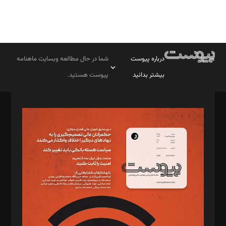
درباره پیوست
شما در حال مطالعه وبسایت ماهنامه
بیشتر بدانید
پیوست هستید.
صاحب امتیاز: موسسه پرسش (پویندگان راز ستاره شمال)
مدیر مسئول: محمدباقر اثنی‌عشری
سردبیر: مهرک محمودی
دبیر تحریریه: میثم قاسمی
د‌بیر ناداستان: سمانه سمیع
د‌بیر خدمت و تجارت: ابوالفضل رجبی
د‌بیر حقوق فناوری: حسام‌الدین ایپکچی
د‌بیر پیوست جهان: مینا پاکدل
د‌بیر تحریریه آنلاین: بابک نقاش
تحریریه‌: مجتبی محمود‌ی، آرش برهمند، یسنا امان‌پور، سروش کرمیان،