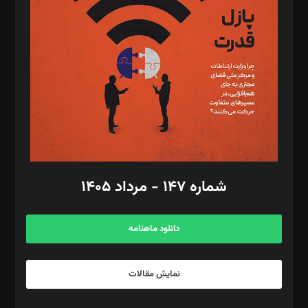
مصطفی مسجدی آرانی، ابوالفضل رجبی، زهرا فکرانه، فائزه فتحی
رستمی،مصطفی باستان
ویرایش: نگار استاد‌‌آقا
طراح یونیفرم: مجید توکلی
فیلمبرداری و عکاسی: امیر شفیعی، مانی لطفی زاده
گرافیک و صفحه‌آرایی: سید‌سبحان‌علی ثابت
مد‌یر توسعه تجاری: کامبیز برید‌
امور مالی: شاپور رهبری، محمد‌ کاظمی‌نیا
امور اد‌اری: راضیه محمود‌ی
شماره ۱۴۷ - مرداد ۱۴۰۵
مرکز تماس: ۰۲۱۴۲۸۲۴۰۰۰
آگهی و مشترکین: ۰۹۱۹۹۹۹۰۴۵۴
دانلود ماهنامه
نمایش مقالات