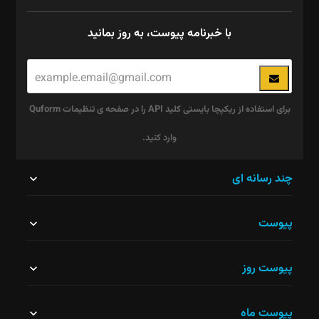
با خبرنامه پیوست، به روز بمانید
برای استفاده از ریکپچا بایستی کلید API را در صفحه ی تنظیمات Quform
وارد کنید.
این
چند رسانه ای
قسمت
پیوست
نباید
خالی
پیوست روز
رها
شود.
پیوست ماه