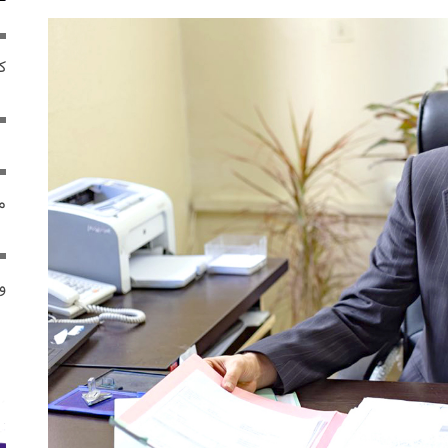
ک
م
و 