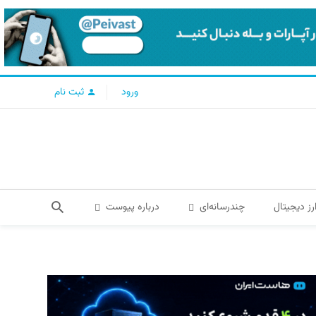
ورود
ثبت نام
رز دیجیتال
چندرسانه‌ای
درباره پیوست