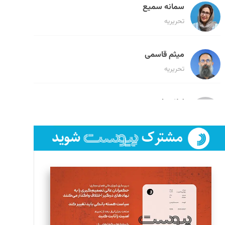
سمانه سمیع
تحریریه
میثم قاسمی
تحریریه
لیلا حنارود
تحریریه
فائزه فتحی رستمی
تحریریه
سروش کرمیان
تحریریه