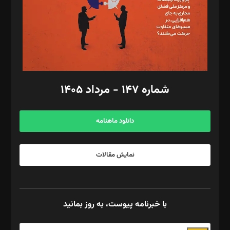
طراح یونیفرم: مجید توکلی
فیلمبرداری و عکاسی: امیر شفیعی، مانی لطفی زاده
گرافیک و صفحه‌آرایی: سید‌سبحان‌علی ثابت
مد‌یر توسعه تجاری: کامبیز برید‌
امور مالی: شاپور رهبری، محمد‌ کاظمی‌نیا
امور اد‌اری: راضیه محمود‌ی
شماره ۱۴۷ - مرداد ۱۴۰۵
مرکز تماس: ۰۲۱۴۲۸۲۴۰۰۰
آگهی و مشترکین: ۰۹۱۹۹۹۹۰۴۵۴
دانلود ماهنامه
نمایش مقالات
با خبرنامه پیوست، به روز بمانید