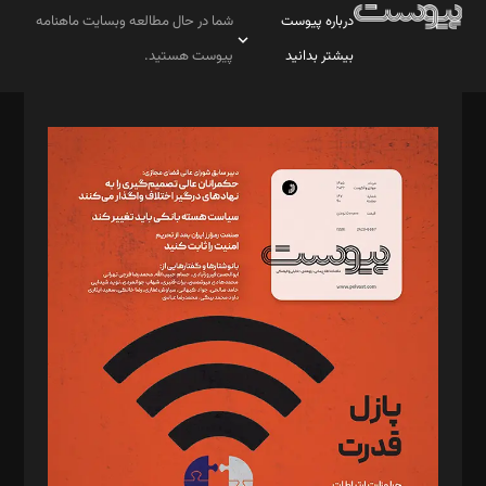
درباره پیوست
شما در حال مطالعه وبسایت ماهنامه
بیشتر بدانید
پیوست هستید.
صاحب امتیاز: موسسه پرسش (پویندگان راز ستاره شمال)
مدیر مسئول: محمدباقر اثنی‌عشری
سردبیر: مهرک محمودی
دبیر تحریریه: میثم قاسمی
د‌بیر ناداستان: سمانه سمیع
د‌بیر خدمت و تجارت: ابوالفضل رجبی
د‌بیر حقوق فناوری: حسام‌الدین ایپکچی
د‌بیر پیوست جهان: مینا پاکدل
د‌بیر تحریریه آنلاین: بابک نقاش
تحریریه‌: مجتبی محمود‌ی، آرش برهمند، یسنا امان‌پور، سروش کرمیان،
مصطفی مسجدی آرانی، ابوالفضل رجبی، زهرا فکرانه، فائزه فتحی
رستمی،مصطفی باستان
ویرایش: نگار استاد‌‌آقا