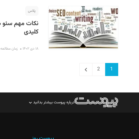
پلاس
کلیدی
۱۸ دی ۱۴۰۲
زمان مطالعه : ۱۱ دقی
Next
Page
Page
2
1
درباره پیوست بیشتر بدانید
صاحب امتیاز: موسسه پرسش (پویندگان راز ستاره شمال)
مدیر مسئول: محمدباقر اثنی‌عشری
سردبیر: مهرک محمودی
پیوست روز