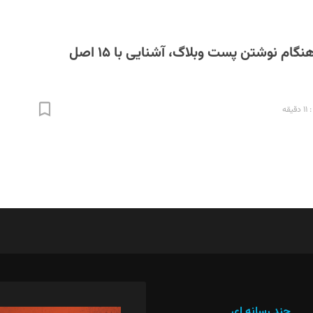
نکات مهم سئو هنگام نوشتن پست وبلاگ، آشنایی با ۱۵ اصل
قه
د‌بیر ناداستان: سمانه سمیع
ویرا
د‌بیر خدمت و تجارت: ابوالفضل رجبی
طراح
د‌بیر حقوق فناوری: حسام‌الدین ایپکچی
فیلم
چند رسانه ای