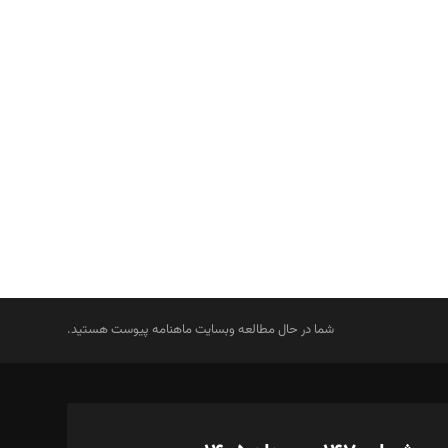
شما در حال مطالعه وبسایت ماهنامه پیوست هستید.
یش: نگار استاد‌‌آقا
 یونیفرم: مجید توکلی
برداری و عکاسی: امیر شفیعی، مانی لطفی زاده