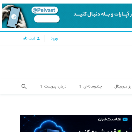
ورود
ثبت نام
رز دیجیتال
چندرسانه‌ای
درباره پیوست