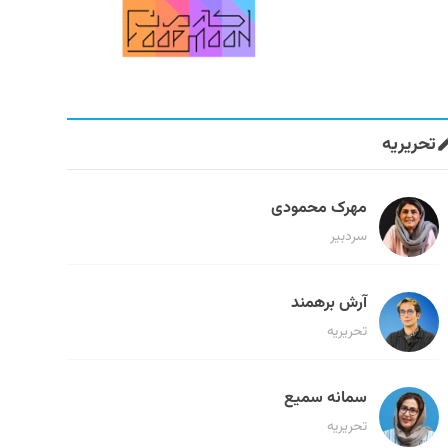
تحریریه
مهرک محمودی
سردبیر
آرش برهمند
تحریریه
سمانه سمیع
تحریریه