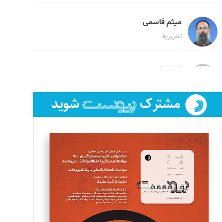
میثم قاسمی
تحریریه
لیلا حنارود
تحریریه
فائزه فتحی رستمی
تحریریه
سروش کرمیان
تحریریه
مینا پاکدل