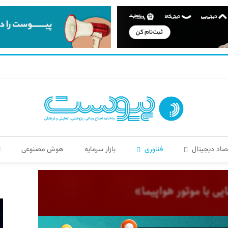
صاد دیجیتال
فناوری
بازار سرمایه
هوش مصنوعی
ا