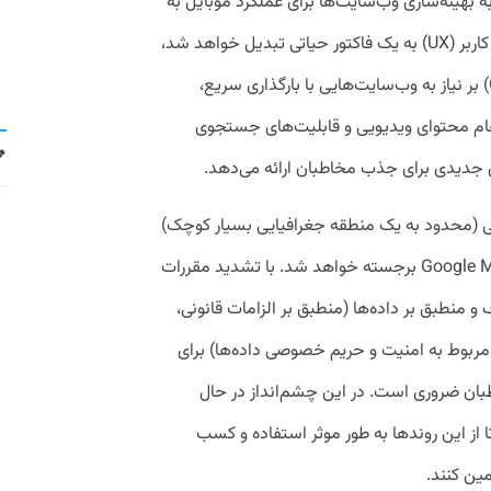
ه بهینه‌سازی وب‌سایت‌ها برای عملکرد موبایل به
منظور حفظ رتبه‌بندی رقابتی نیاز دارد. تجربه کاربر (UX) به یک فاکتور حیاتی تبدیل خواهد شد،
چون هسته حیاتی گوگل (Core Web Vitals) بر نیاز به وب‌سایت‌هایی با بارگذاری سریع،
دغام محتوای ویدیویی و قابلیت‌های جستجوی
دیدی برای جذب مخاطبان ارائه می‌دهد.
 (محدود به یک منطقه جغرافیایی بسیار کوچک)
و ابزارهای بهبودیافته ای مانند Google My Business برجسته خواهد شد. با تشدید مقررات
منطبق بر داده‌ها (منطبق بر الزامات قانونی،
بوط به امنیت و حریم خصوصی داده‌ها) برای
ان ضروری است. در این چشم‌انداز در حال
ا از این روندها به طور موثر استفاده و کسب
ین کنند.