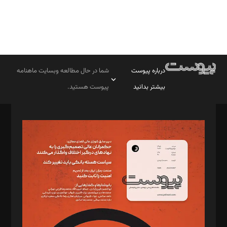
درباره پیوست
شما در حال مطالعه وبسایت ماهنامه
بیشتر بدانید
پیوست هستید.
صاحب امتیاز: موسسه پرسش (پویندگان راز ستاره شمال)
مدیر مسئول: محمدباقر اثنی‌عشری
سردبیر: مهرک محمودی
دبیر تحریریه: میثم قاسمی
د‌بیر ناداستان: سمانه سمیع
د‌بیر خدمت و تجارت: ابوالفضل رجبی
د‌بیر حقوق فناوری: حسام‌الدین ایپکچی
د‌بیر پیوست جهان: مینا پاکدل
د‌بیر تحریریه آنلاین: بابک نقاش