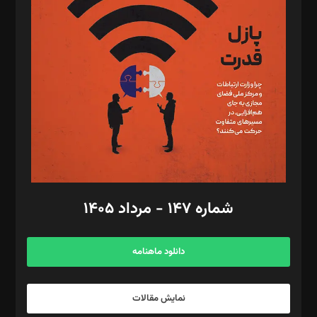
تحریریه‌: مجتبی محمود‌ی، آرش برهمند، یسنا امان‌پور، سروش کرمیان،
مصطفی مسجدی آرانی، ابوالفضل رجبی، زهرا فکرانه، فائزه فتحی
رستمی،مصطفی باستان
ویرایش: نگار استاد‌‌آقا
طراح یونیفرم: مجید توکلی
فیلمبرداری و عکاسی: امیر شفیعی، مانی لطفی زاده
گرافیک و صفحه‌آرایی: سید‌سبحان‌علی ثابت
مد‌یر توسعه تجاری: کامبیز برید‌
امور مالی: شاپور رهبری، محمد‌ کاظمی‌نیا
امور اد‌اری: راضیه محمود‌ی
شماره ۱۴۷ - مرداد ۱۴۰۵
مرکز تماس: ۰۲۱۴۲۸۲۴۰۰۰
آگهی و مشترکین: ۰۹۱۹۹۹۹۰۴۵۴
دانلود ماهنامه
نمایش مقالات