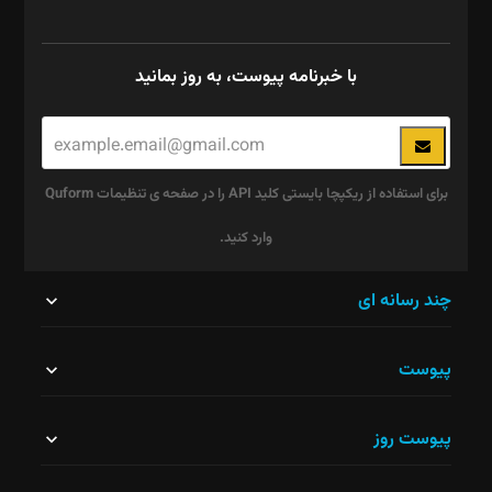
با خبرنامه پیوست، به روز بمانید
برای استفاده از ریکپچا بایستی کلید API را در صفحه ی تنظیمات Quform
وارد کنید.
این
چند رسانه ای
قسمت
پیوست
نباید
خالی
پیوست روز
رها