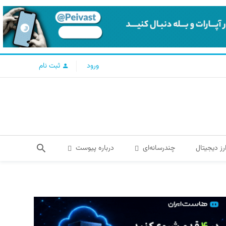
ورود
ثبت نام
رز دیجیتال
چندرسانه‌ای
درباره پیوست