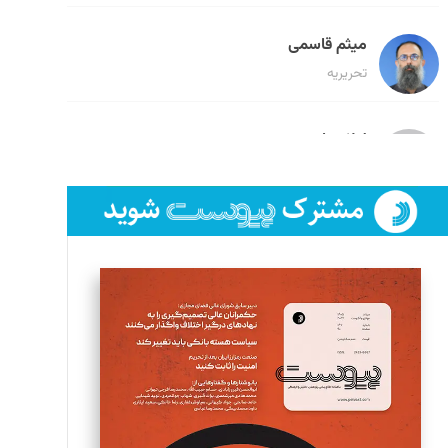
میثم قاسمی
تحریریه
لیلا حنارود
تحریریه
فائزه فتحی رستمی
تحریریه
سروش کرمیان
تحریریه
مینا پاکدل