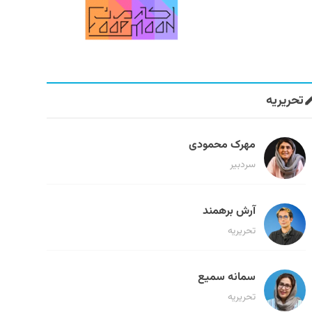
تحریریه
مهرک محمودی
سردبیر
آرش برهمند
تحریریه
سمانه سمیع
تحریریه