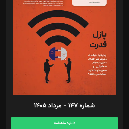
د‌بیر حقوق فناوری: حسام‌الدین ایپکچی
د‌بیر پیوست جهان: مینا پاکدل
د‌بیر تحریریه آنلاین: بابک نقاش
تحریریه‌: مجتبی محمود‌ی، آرش برهمند، یسنا امان‌پور، سروش کرمیان،
مصطفی مسجدی آرانی، ابوالفضل رجبی، زهرا فکرانه، فائزه فتحی
رستمی،مصطفی باستان
ویرایش: نگار استاد‌‌آقا
طراح یونیفرم: مجید توکلی
فیلمبرداری و عکاسی: امیر شفیعی، مانی لطفی زاده
گرافیک و صفحه‌آرایی: سید‌سبحان‌علی ثابت
مد‌یر توسعه تجاری: کامبیز برید‌
امور مالی: شاپور رهبری، محمد‌ کاظمی‌نیا
امور اد‌اری: راضیه محمود‌ی
شماره ۱۴۷ - مرداد ۱۴۰۵
مرکز تماس: ۰۲۱۴۲۸۲۴۰۰۰
آگهی و مشترکین: ۰۹۱۹۹۹۹۰۴۵۴
دانلود ماهنامه