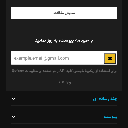
نمایش مقالات
با خبرنامه پیوست، به روز بمانید
برای استفاده از ریکپچا بایستی کلید API را در صفحه ی تنظیمات Quform
وارد کنید.
این
چند رسانه ای
قسمت
پیوست
نباید