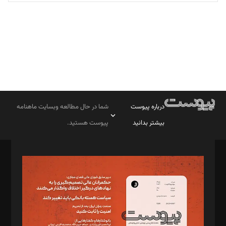
تحریریه
درباره پیوست
شما در حال مطالعه وبسایت ماهنامه
بیشتر بدانید
پیوست هستید.
صاحب امتیاز: موسسه پرسش (پویندگان راز ستاره شمال)
مدیر مسئول: محمدباقر اثنی‌عشری
سردبیر: مهرک محمودی
دبیر تحریریه: میثم قاسمی
د‌بیر ناداستان: سمانه سمیع
د‌بیر خدمت و تجارت: ابوالفضل رجبی