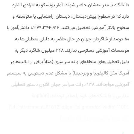
دانشگاه یا مدرسه‌شان حاضر شوند. آمار یونسکو به افرادی اشاره
دارد که در سطوح پیش‌دبستان، دبستان، راهنمایی یا متوسطه و
سطوح بالاتر آموزشی تحصیل می‌کنند. ۱.۳۷۹.۳۴۴.۹۱۴ دانش‌آموز یا
۸۰ درصد از شاگردان جهان در حال حاضر به دلیلی تعطیلی‌ها به
موسسات آموزشی دسترسی ندارند. ۲۴۸ میلیون شاگرد دیگر به
دلیل تعطیلی‌های منطقه‌ای و نه سراسری (مثلاً برخی از ایالت‌های
آمریکا مثل کالیفرنیا و ویرجینیا) با مشکل عدم دسترسی به سیستم
آموزشی مواجه‌اند. ۱۳۸ دولت سراسر جهان اکنون دستور تعطیلی
مدارس و دانشگاه‌های خود را صادر کرده‌اند. [caption
id="attachment_81612" align="aligncenter" width="1001"]
تاثیر کرونا بر آموزش جهانی[/caption]