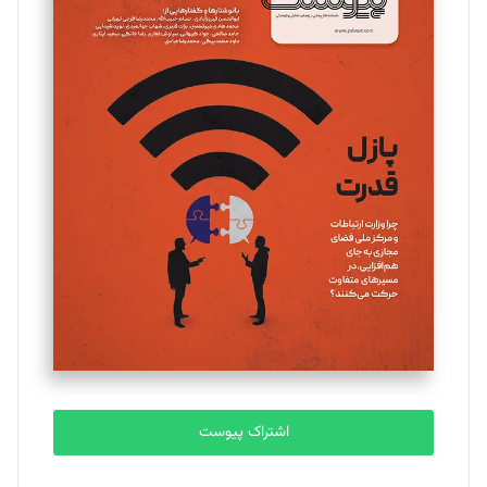
مینا پاکدل
تحریریه
یسنا امان‌پور
تحریریه
ملینا جعفری
تحریریه
مصطفی مسجدی آرانی
تحریریه
اشتراک پیوست
بابک نقاش