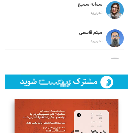
سمانه سمیع
تحریریه
میثم قاسمی
تحریریه
لیلا حنارود
تحریریه
فائزه فتحی رستمی
تحریریه
سروش کرمیان
تحریریه