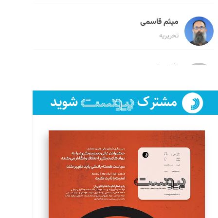
میثم قاسمی
تحریریه
لیلا حنارود
تحریریه
فائزه فتحی رستمی
تحریریه
سروش کرمیان
تحریریه
مینا پاکدل