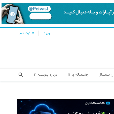
ورود
ثبت نام
رز دیجیتال
چندرسانه‌ای
درباره پیوست