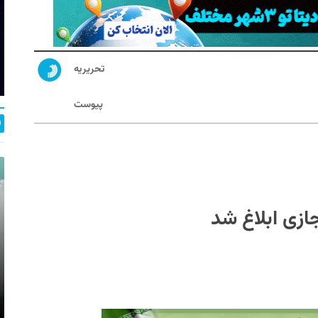
تحریریه
پیوست
زی ابلاغ شد