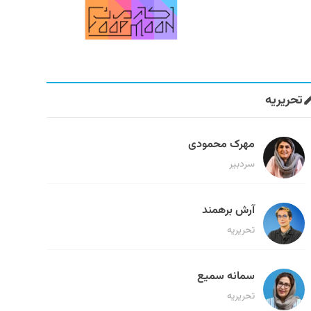
تحریریه
مهرک محمودی
سردبیر
آرش برهمند
تحریریه
سمانه سمیع
تحریریه