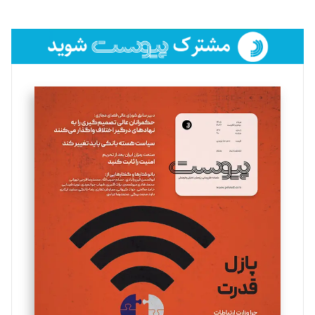
تحریریه
فائزه فتحی رستمی
تحریریه
سروش کرمیان
تحریریه
مینا پاکدل
تحریریه
یسنا امان‌پور
تحریریه