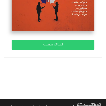
ملینا جعفری
تحریریه
مصطفی مسجدی آرانی
تحریریه
اشتراک پیوست
بابک نقاش
تحریریه