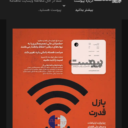
درباره پیوست
شما در حال مطالعه وبسایت ماهنامه
بیشتر بدانید
پیوست هستید.
صاحب امتیاز: موسسه پرسش (پویندگان راز ستاره شمال)
مدیر مسئول: محمدباقر اثنی‌عشری
سردبیر: مهرک محمودی
دبیر تحریریه: میثم قاسمی
د‌بیر ناداستان: سمانه سمیع
د‌بیر خدمت و تجارت: ابوالفضل رجبی
د‌بیر حقوق فناوری: حسام‌الدین ایپکچی
د‌بیر پیوست جهان: مینا پاکدل
د‌بیر تحریریه آنلاین: بابک نقاش
تحریریه‌: مجتبی محمود‌ی، آرش برهمند، یسنا امان‌پور، سروش کرمیان،
مصطفی مسجدی آرانی، ابوالفضل رجبی، زهرا فکرانه، فائزه فتحی
رستمی،مصطفی باستان
ویرایش: نگار استاد‌‌آقا
طراح یونیفرم: مجید توکلی