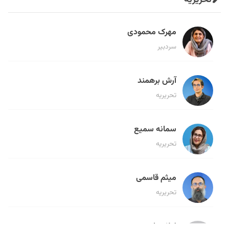
تحریریه
مهرک محمودی
سردبیر
آرش برهمند
تحریریه
سمانه سمیع
تحریریه
میثم قاسمی
تحریریه
لیلا حنارود