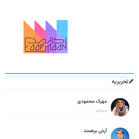
تحریریه
مهرک محمودی
سردبیر
آرش برهمند