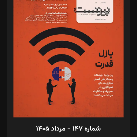
د‌بیر ناداستان: سمانه سمیع
د‌بیر خدمت و تجارت: ابوالفضل رجبی
د‌بیر حقوق فناوری: حسام‌الدین ایپکچی
د‌بیر پیوست جهان: مینا پاکدل
د‌بیر تحریریه آنلاین: بابک نقاش
تحریریه‌: مجتبی محمود‌ی، آرش برهمند، یسنا امان‌پور، سروش کرمیان،
مصطفی مسجدی آرانی، ابوالفضل رجبی، زهرا فکرانه، فائزه فتحی
رستمی،مصطفی باستان
ویرایش: نگار استاد‌‌آقا
طراح یونیفرم: مجید توکلی
فیلمبرداری و عکاسی: امیر شفیعی، مانی لطفی زاده
گرافیک و صفحه‌آرایی: سید‌سبحان‌علی ثابت
مد‌یر توسعه تجاری: کامبیز برید‌
امور مالی: شاپور رهبری، محمد‌ کاظمی‌نیا
امور اد‌اری: راضیه محمود‌ی
شماره ۱۴۷ - مرداد ۱۴۰۵
مرکز تماس: ۰۲۱۴۲۸۲۴۰۰۰