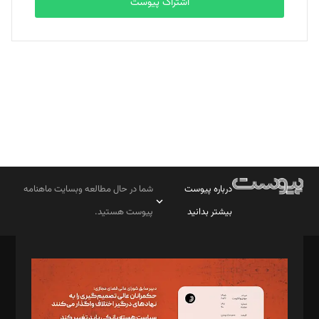
اشتراک پیوست
بابک نقاش
تحریریه
درباره پیوست
شما در حال مطالعه وبسایت ماهنامه
بیشتر بدانید
پیوست هستید.
صاحب امتیاز: موسسه پرسش (پویندگان راز ستاره شمال)
مدیر مسئول: محمدباقر اثنی‌عشری
سردبیر: مهرک محمودی
دبیر تحریریه: میثم قاسمی