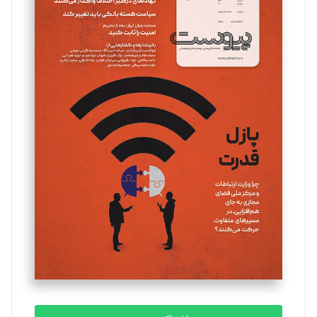
سروش کرمیان
تحریریه
مینا پاکدل
تحریریه
یسنا امان‌پور
تحریریه
ملینا جعفری
تحریریه
مصطفی مسجدی آرانی
تحریریه