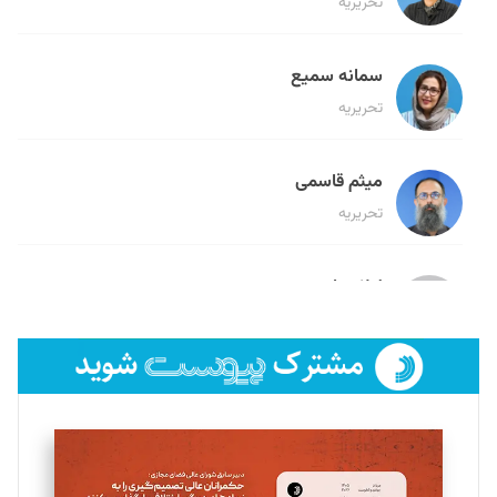
تحریریه
سمانه سمیع
تحریریه
میثم قاسمی
تحریریه
لیلا حنارود
تحریریه
فائزه فتحی رستمی
تحریریه