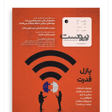
تحریریه
سروش کرمیان
تحریریه
مینا پاکدل
تحریریه
یسنا امان‌پور
تحریریه
ملینا جعفری
تحریریه