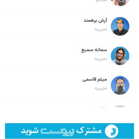
سردبیر
آرش برهمند
تحریریه
سمانه سمیع
تحریریه
میثم قاسمی
تحریریه
لیلا حنارود
تحریریه
فائزه فتحی رستمی