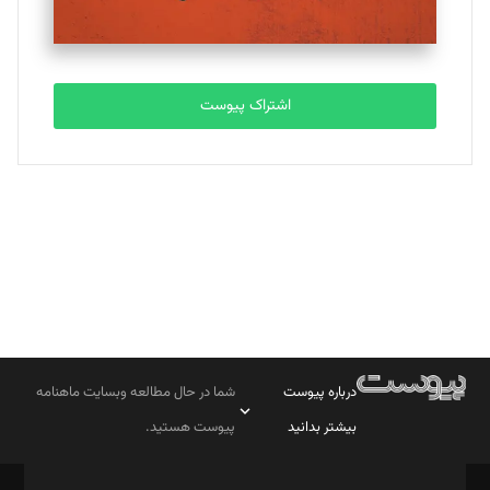
مصطفی مسجدی آرانی
تحریریه
اشتراک پیوست
بابک نقاش
تحریریه
درباره پیوست
شما در حال مطالعه وبسایت ماهنامه
بیشتر بدانید
پیوست هستید.
صاحب امتیاز: موسسه پرسش (پویندگان راز ستاره شمال)