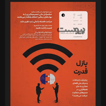
مدیر مسئول: محمدباقر اثنی‌عشری
سردبیر: مهرک محمودی
دبیر تحریریه: میثم قاسمی
د‌بیر ناداستان: سمانه سمیع
د‌بیر خدمت و تجارت: ابوالفضل رجبی
د‌بیر حقوق فناوری: حسام‌الدین ایپکچی
د‌بیر پیوست جهان: مینا پاکدل
د‌بیر تحریریه آنلاین: بابک نقاش
تحریریه‌: مجتبی محمود‌ی، آرش برهمند، یسنا امان‌پور، سروش کرمیان،
مصطفی مسجدی آرانی، ابوالفضل رجبی، زهرا فکرانه، فائزه فتحی
رستمی،مصطفی باستان
ویرایش: نگار استاد‌‌آقا
طراح یونیفرم: مجید توکلی
فیلمبرداری و عکاسی: امیر شفیعی، مانی لطفی زاده
گرافیک و صفحه‌آرایی: سید‌سبحان‌علی ثابت
مد‌یر توسعه تجاری: کامبیز برید‌