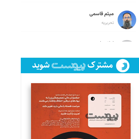
میثم قاسمی
تحریریه
لیلا حنارود
تحریریه
فائزه فتحی رستمی
تحریریه
سروش کرمیان
تحریریه
مینا پاکدل