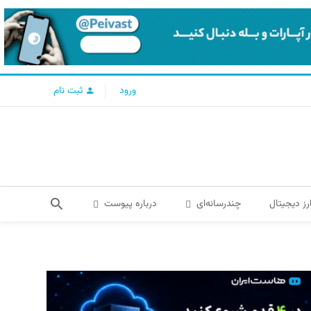
ورود
ثبت نام
رز دیجیتال
چندرسانه‌ای
درباره پیوست