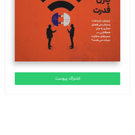
تحریریه
ملینا جعفری
تحریریه
مصطفی مسجدی آرانی
تحریریه
اشتراک پیوست
بابک نقاش
تحریریه