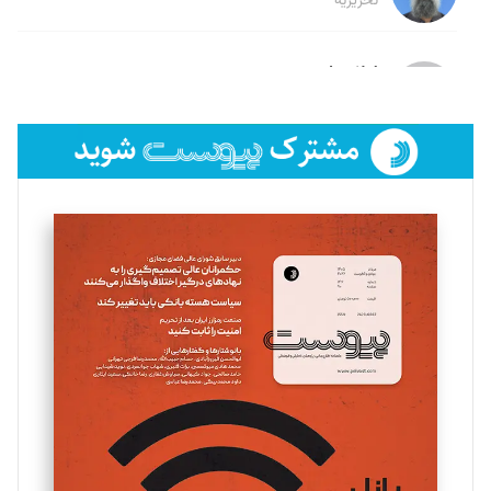
تحریریه
لیلا حنارود
تحریریه
فائزه فتحی رستمی
تحریریه
سروش کرمیان
تحریریه
مینا پاکدل
تحریریه
یسنا امان‌پور