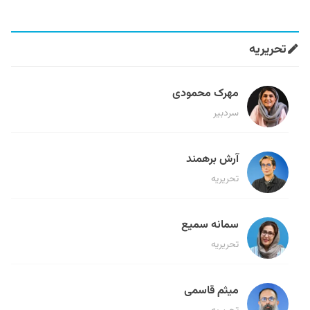
تحریریه
مهرک محمودی
سردبیر
آرش برهمند
تحریریه
سمانه سمیع
تحریریه
میثم قاسمی