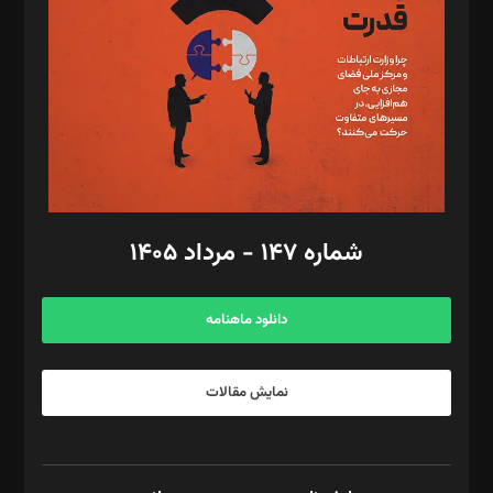
رستمی،مصطفی باستان
ویرایش: نگار استاد‌‌آقا
طراح یونیفرم: مجید توکلی
فیلمبرداری و عکاسی: امیر شفیعی، مانی لطفی زاده
گرافیک و صفحه‌آرایی: سید‌سبحان‌علی ثابت
مد‌یر توسعه تجاری: کامبیز برید‌
امور مالی: شاپور رهبری، محمد‌ کاظمی‌نیا
امور اد‌اری: راضیه محمود‌ی
شماره ۱۴۷ - مرداد ۱۴۰۵
مرکز تماس: ۰۲۱۴۲۸۲۴۰۰۰
آگهی و مشترکین: ۰۹۱۹۹۹۹۰۴۵۴
دانلود ماهنامه
نمایش مقالات