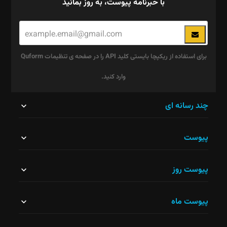
با خبرنامه پیوست، به روز بمانید
برای استفاده از ریکپچا بایستی کلید API را در صفحه ی تنظیمات Quform
وارد کنید.
این
چند رسانه ای
قسمت
پیوست
نباید
خالی
پیوست روز
رها
شود.
پیوست ماه