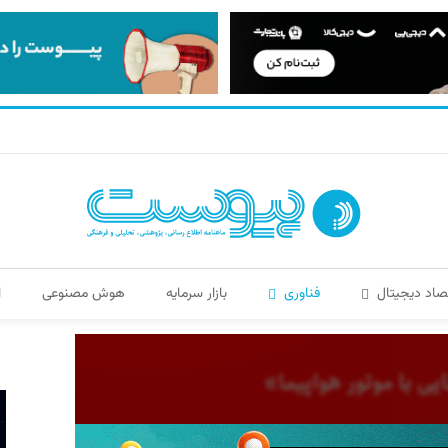
صاد دیجیتال
فناوری
بازار سرمایه
هوش مصنوعی
ا