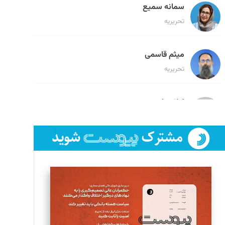
سمانه سمیع
تحریریه
میثم قاسمی
تحریریه
لیلا حنارود
تحریریه
فائزه فتحی رستمی
تحریریه
سروش کرمیان
تحریریه