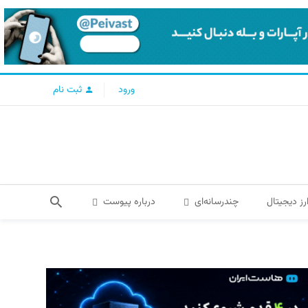
ورود
ثبت نام
رز دیجیتال
چندرسانه‌ای
درباره پیوست