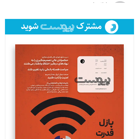
لیلا حنارود
تحریریه
فائزه فتحی رستمی
تحریریه
سروش کرمیان
تحریریه
مینا پاکدل
تحریریه
یسنا امان‌پور
تحریریه