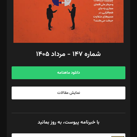
طراح یونیفرم: مجید توکلی
فیلمبرداری و عکاسی: امیر شفیعی، مانی لطفی زاده
گرافیک و صفحه‌آرایی: سید‌سبحان‌علی ثابت
مد‌یر توسعه تجاری: کامبیز برید‌
امور مالی: شاپور رهبری، محمد‌ کاظمی‌نیا
امور اد‌اری: راضیه محمود‌ی
شماره ۱۴۷ - مرداد ۱۴۰۵
مرکز تماس: ۰۲۱۴۲۸۲۴۰۰۰
آگهی و مشترکین: ۰۹۱۹۹۹۹۰۴۵۴
دانلود ماهنامه
نمایش مقالات
با خبرنامه پیوست، به روز بمانید