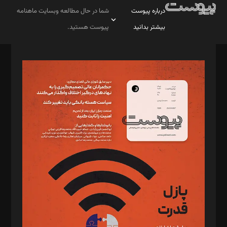
درباره پیوست
شما در حال مطالعه وبسایت ماهنامه
بیشتر بدانید
پیوست هستید.
صاحب امتیاز: موسسه پرسش (پویندگان راز ستاره شمال)
مدیر مسئول: محمدباقر اثنی‌عشری
سردبیر: مهرک محمودی
دبیر تحریریه: میثم قاسمی
د‌بیر ناداستان: سمانه سمیع
د‌بیر خدمت و تجارت: ابوالفضل رجبی
د‌بیر حقوق فناوری: حسام‌الدین ایپکچی
د‌بیر پیوست جهان: مینا پاکدل
د‌بیر تحریریه آنلاین: بابک نقاش
تحریریه‌: مجتبی محمود‌ی، آرش برهمند، یسنا امان‌پور، سروش کرمیان،
مصطفی مسجدی آرانی، ابوالفضل رجبی، زهرا فکرانه، فائزه فتحی
رستمی،مصطفی باستان
ویرایش: نگار استاد‌‌آقا