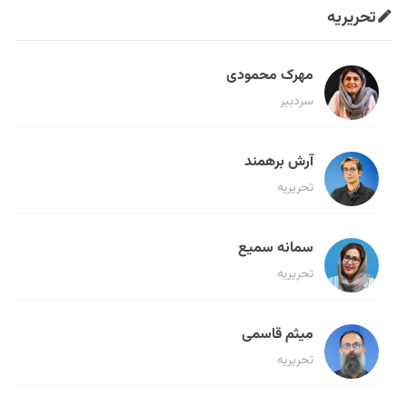
تحریریه
مهرک محمودی
سردبیر
آرش برهمند
تحریریه
سمانه سمیع
تحریریه
میثم قاسمی
تحریریه