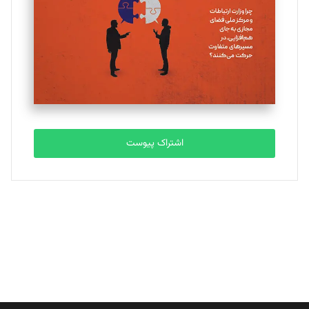
ملینا جعفری
تحریریه
مصطفی مسجدی آرانی
تحریریه
اشتراک پیوست
بابک نقاش
تحریریه