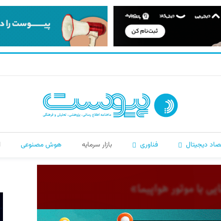
صاد دیجیتال
فناوری
بازار سرمایه
هوش مصنوعی
ا