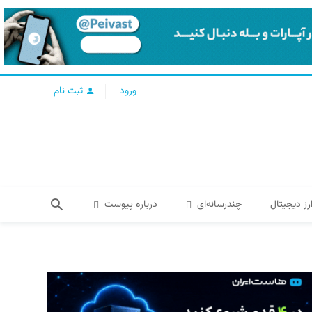
ورود
ثبت نام
رز دیجیتال
چندرسانه‌ای
درباره پیوست