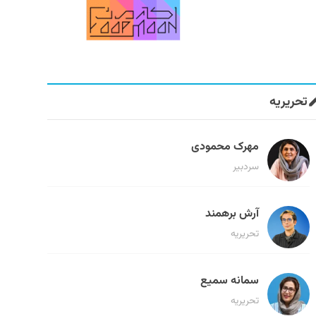
تحریریه
مهرک محمودی
سردبیر
آرش برهمند
تحریریه
سمانه سمیع
تحریریه