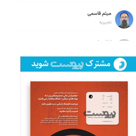
میثم قاسمی
تحریریه
لیلا حنارود
تحریریه
فائزه فتحی رستمی
تحریریه
سروش کرمیان
تحریریه
مینا پاکدل