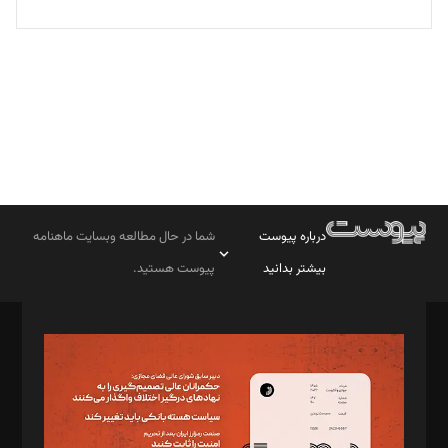
تحریریه
درباره پیوست
شما در حال مطالعه وبسایت ماهنامه
بیشتر بدانید
پیوست هستید.
صاحب امتیاز: موسسه پرسش (پویندگان راز ستاره شمال)
مدیر مسئول: محمدباقر اثنی‌عشری
سردبیر: مهرک محمودی
دبیر تحریریه: میثم قاسمی
د‌بیر ناداستان: سمانه سمیع