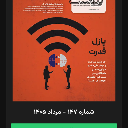
د‌بیر خدمت و تجارت: ابوالفضل رجبی
د‌بیر حقوق فناوری: حسام‌الدین ایپکچی
د‌بیر پیوست جهان: مینا پاکدل
د‌بیر تحریریه آنلاین: بابک نقاش
تحریریه‌: مجتبی محمود‌ی، آرش برهمند، یسنا امان‌پور، سروش کرمیان،
مصطفی مسجدی آرانی، ابوالفضل رجبی، زهرا فکرانه، فائزه فتحی
رستمی،مصطفی باستان
ویرایش: نگار استاد‌‌آقا
طراح یونیفرم: مجید توکلی
فیلمبرداری و عکاسی: امیر شفیعی، مانی لطفی زاده
گرافیک و صفحه‌آرایی: سید‌سبحان‌علی ثابت
مد‌یر توسعه تجاری: کامبیز برید‌
امور مالی: شاپور رهبری، محمد‌ کاظمی‌نیا
امور اد‌اری: راضیه محمود‌ی
شماره ۱۴۷ - مرداد ۱۴۰۵
مرکز تماس: ۰۲۱۴۲۸۲۴۰۰۰
آگهی و مشترکین: ۰۹۱۹۹۹۹۰۴۵۴