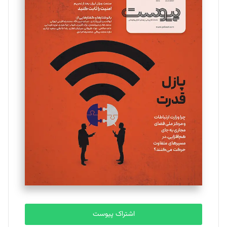
تحریریه
مینا پاکدل
تحریریه
یسنا امان‌پور
تحریریه
ملینا جعفری
تحریریه
مصطفی مسجدی آرانی
تحریریه
اشتراک پیوست
بابک نقاش