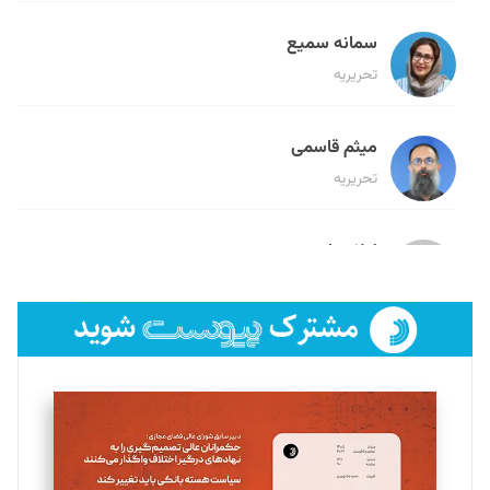
سمانه سمیع
تحریریه
میثم قاسمی
تحریریه
لیلا حنارود
تحریریه
فائزه فتحی رستمی
تحریریه
سروش کرمیان