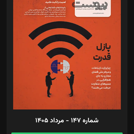
د‌بیر خدمت و تجارت: ابوالفضل رجبی
د‌بیر حقوق فناوری: حسام‌الدین ایپکچی
د‌بیر پیوست جهان: مینا پاکدل
د‌بیر تحریریه آنلاین: بابک نقاش
تحریریه‌: مجتبی محمود‌ی، آرش برهمند، یسنا امان‌پور، سروش کرمیان،
مصطفی مسجدی آرانی، ابوالفضل رجبی، زهرا فکرانه، فائزه فتحی
رستمی،مصطفی باستان
ویرایش: نگار استاد‌‌آقا
طراح یونیفرم: مجید توکلی
فیلمبرداری و عکاسی: امیر شفیعی، مانی لطفی زاده
گرافیک و صفحه‌آرایی: سید‌سبحان‌علی ثابت
مد‌یر توسعه تجاری: کامبیز برید‌
امور مالی: شاپور رهبری، محمد‌ کاظمی‌نیا
امور اد‌اری: راضیه محمود‌ی
شماره ۱۴۷ - مرداد ۱۴۰۵
مرکز تماس: ۰۲۱۴۲۸۲۴۰۰۰
آگهی و مشترکین: ۰۹۱۹۹۹۹۰۴۵۴