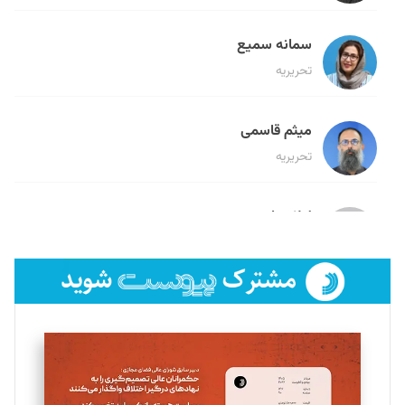
سمانه سمیع
تحریریه
میثم قاسمی
تحریریه
لیلا حنارود
تحریریه
فائزه فتحی رستمی
تحریریه
سروش کرمیان