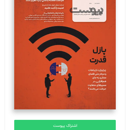
تحریریه
مینا پاکدل
تحریریه
یسنا امان‌پور
تحریریه
ملینا جعفری
تحریریه
مصطفی مسجدی آرانی
تحریریه
اشتراک پیوست