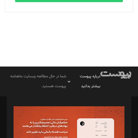
بابک نقاش
تحریریه
درباره پیوست
شما در حال مطالعه وبسایت ماهنامه
بیشتر بدانید
پیوست هستید.
صاحب امتیاز: موسسه پرسش (پویندگان راز ستاره شمال)
مدیر مسئول: محمدباقر اثنی‌عشری
سردبیر: مهرک محمودی
دبیر تحریریه: میثم قاسمی
د‌بیر ناداستان: سمانه سمیع