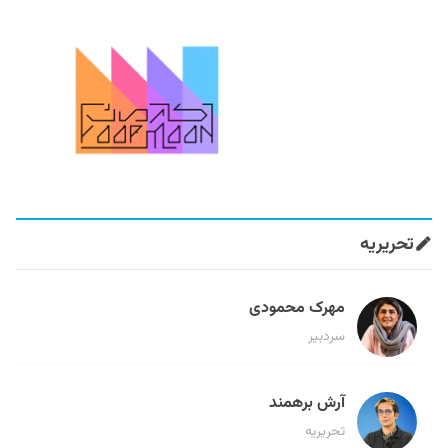
تحریریه
مهرک محمودی
سردبیر
آرش برهمند
تحریریه