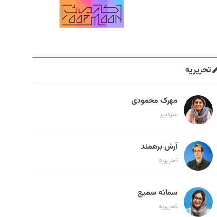
تحریریه
مهرک محمودی
سردبیر
آرش برهمند
تحریریه
سمانه سمیع
تحریریه