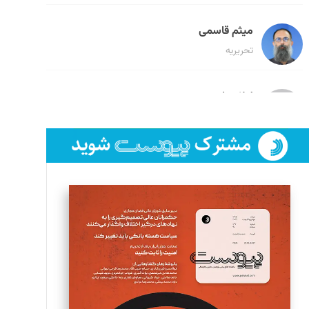
میثم قاسمی
تحریریه
لیلا حنارود
تحریریه
فائزه فتحی رستمی
تحریریه
سروش کرمیان
تحریریه
مینا پاکدل