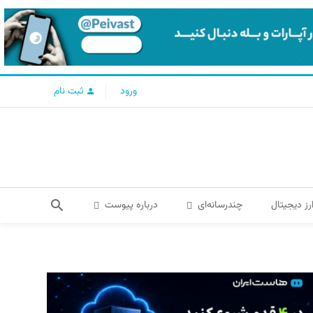
ورود
ثبت نام
رز دیجیتال
چندرسانه‌ای
درباره پیوست