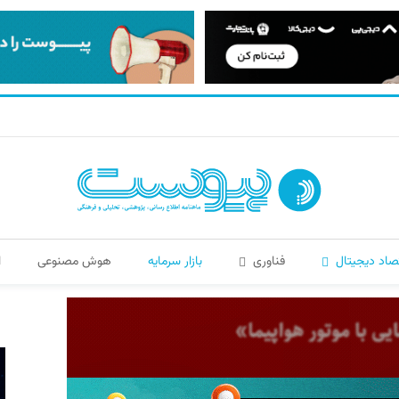
صاد دیجیتال
فناوری
بازار سرمایه
هوش مصنوعی
ا